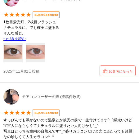
★★★★★
SuperExcellent
1枚目蛍光灯、2枚目フラッシュ
ナチュラルに、でも確実に盛る💪
そんな感じ。
つづきを読む
2025年11月02日投稿
10参考になった
モアコンユーザーの声 (投稿件数:5)
★★★★★
SuperExcellent
すっぴんでも浮かないので温泉とか彼氏の前で一生付けてます^_^縁太いけど
宇宙人にならなくてナチュラルに盛りたい人向けかも^_^
写真はどっちも室内の自然光です^_^盛りカラコンだけど光に当たっても綺麗
なの珍しくて人生カラコン^_^