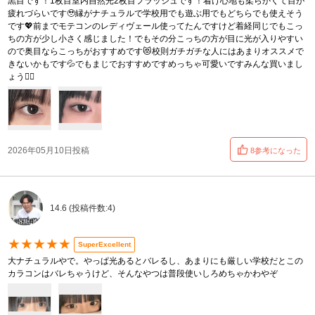
黒目です！1枚目室内自然光2枚目フラッシュです！着け心地も柔らかくて目が
疲れづらいです🥹縁がナチュラルで学校用でも遊ぶ用でもどちらでも使えそう
です💖前までモテコンのレディヴェール使ってたんですけど着経同じでもこっ
ちの方が少し小さく感じました！でもその分こっちの方が目に光が入りやすい
ので奥目ならこっちがおすすめです😻校則ガチガチな人にはあまりオススメで
きないかもです💦でもまじでおすすめですめっちゃ可愛いですみんな買いまし
ょう🙂‍↕️
2026年05月10日投稿
8参考になった
14.6 (投稿件数:4)
★★★★★
SuperExcellent
大ナチュラルやで。やっぱ光あるとバレるし、あまりにも厳しい学校だとこの
カラコンはバレちゃうけど、そんなやつは普段使いしろめちゃかわやぞ