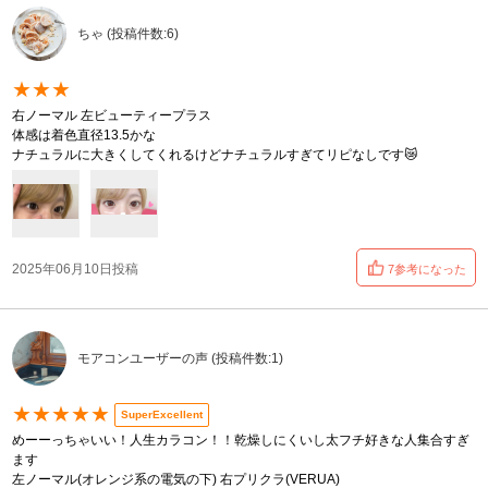
ちゃ (投稿件数:6)
★★★
右ノーマル 左ビューティープラス
体感は着色直径13.5かな
ナチュラルに大きくしてくれるけどナチュラルすぎてリピなしです😿
2025年06月10日投稿
7参考になった
モアコンユーザーの声 (投稿件数:1)
★★★★★
SuperExcellent
めーーっちゃいい！人生カラコン！！乾燥しにくいし太フチ好きな人集合すぎ
ます
左ノーマル(オレンジ系の電気の下) 右プリクラ(VERUA)