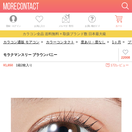
登録・ログイン
お気に入り
メルマガ
・
割引
お買い物ガイド
カート
カラコン全品 送料無料 × 取扱ブランド数 日本最大級
カラコン通販 モアコン
>
カラーコンタクト
>
度あり・度なし
>
1ヶ月
>
ブ
モラクマンスリー ブラウンバニー
22008
¥1,650
1箱2枚入り
172レビュー