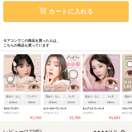
カートに入れる
モアコンでこの商品を買った人は、
こちらの商品も買っています
度あり・なし
ワンデー
度あり・なし
1ヶ月
度あり・なし
1ヶ月
度あり
14.2mm
8.6mm
14.5mm
8.7mm
14.5mm
8.6mm
14.
モラク ワンデー
エバーカラーワンマンス
キュプリエ ワンマンス
マランマラ
ブラウンバニー
パールベージュ
べべブラン
ホイップ
¥1,760
¥1,760
¥1,683
レビュー(172件)
★★★★(4.2)