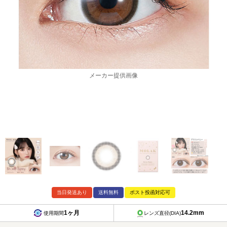
メーカー提供画像
当日発送あり
送料無料
ポスト投函対応可
1ヶ月
14.2mm
使用期間
レンズ直径(DIA)