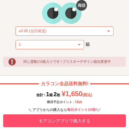
箱
同じ度数の2枚入りです / ブリスターデザイン順次変更中
カラコン全品送料無料!
¥1,650
1
2
(税込)
合計 :
箱
枚
16pt
獲得予定ポイント :
＼ アプリからの購入なら
毎日ポイント10倍!!
／
モアコンアプリで購入する