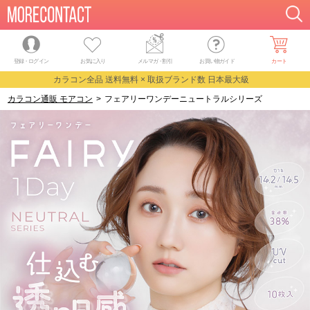
登録・ログイン
お気に入り
メルマガ
・
割引
お買い物ガイド
カート
カラコン全品 送料無料 × 取扱ブランド数 日本最大級
カラコン通販 モアコン
>
フェアリーワンデーニュートラルシリーズ