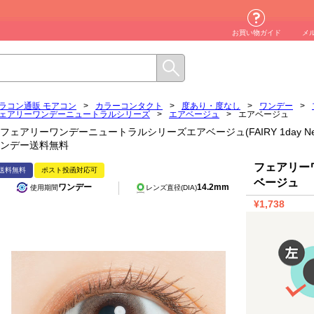
お買い物ガイド
メ
ラコン通販 モアコン
>
カラーコンタクト
>
度あり・度なし
>
ワンデー
>
ェアリーワンデーニュートラルシリーズ
>
エアベージュ
>
エアベージュ
フェアリーワンデーニュートラルシリーズエアベージュ(FAIRY 1day Neutral
ンデー送料無料
フェアリー
送料無料
ポスト投函対応可
ベージュ
ワンデー
14.2mm
使用期間
レンズ直径(DIA)
¥1,738