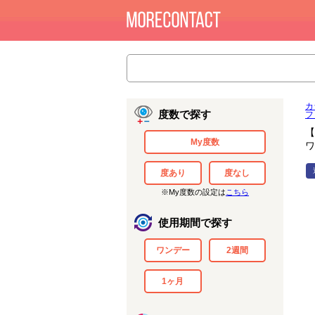
カ
度数で探す
フ
【
My度数
ワ
度あり
度なし
※My度数の設定は
こちら
使用期間で探す
ワンデー
2週間
1ヶ月