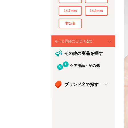
14.7mm
14.8mm
非公表
もっと詳細にしぼり込む
その他の商品を探す
ケア用品・その他
ブランド名で探す