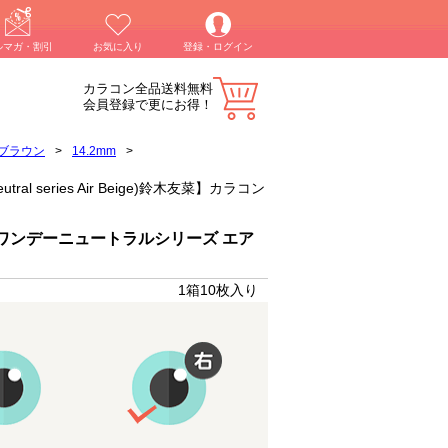
ルマガ・割引
お気に入り
登録・ログイン
カラコン全品送料無料
会員登録で更にお得！
ブラウン
>
14.2mm
>
 series Air Beige)鈴木友菜】カラコン
ワンデーニュートラルシリーズ エア
1箱10枚入り