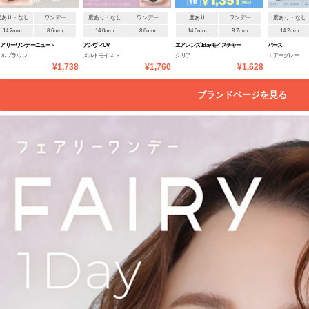
度あり・なし
ワンデー
度あり・なし
ワンデー
度あり
ワンデー
度あり・なし
14.2mm
8.6mm
14.0mm
8.6mm
14.0mm
8.7mm
14.2mm
ェアリーワンデーニュート
アンヴィUV
エアレンズ 1day モイスチャー
パース
トルブラウン
メルトモイスト
クリア
エアーグレー
ルシリーズ
38% UV ウルトラティン
¥1,738
¥1,760
¥1,628
ブランドページを見る