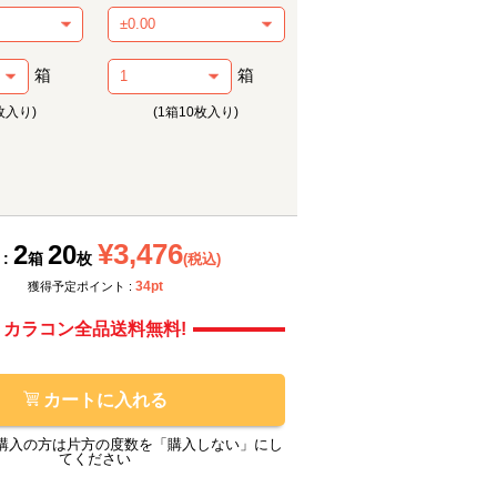
箱
箱
枚入り)
(1箱10枚入り)
メーカー提供画像
モアコ
¥3,476
2
20
 :
箱
枚
(税込)
34pt
獲得予定ポイント :
カラコン全品送料無料!
カートに入れる
購入の方は片方の度数を「購入しない」にし
てください