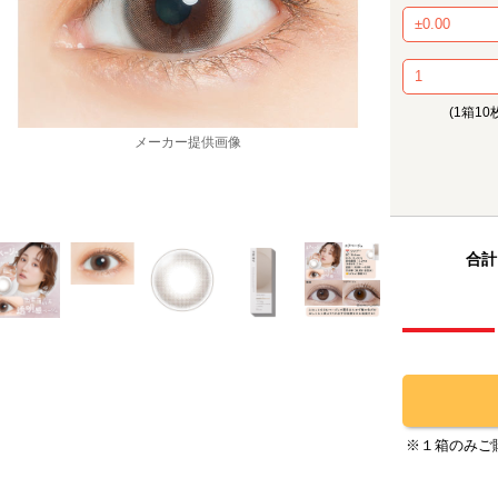
(1箱10
メーカー提供画像
合計
※１箱のみご