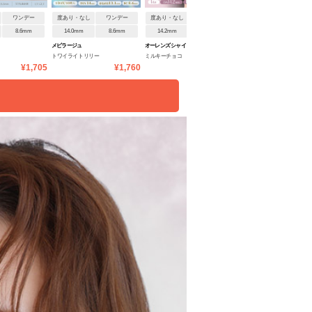
ワンデー
度あり・なし
ワンデー
度あり・なし
ワンデー
度あり・なし
ワンデ
8.6mm
14.0mm
8.6mm
14.2mm
8.7mm
14.2mm
8.6mm
メビラージュ
オーレンズ シャインタッチワ
フェアリーワンデーシマーリ
トワイライトリリー
ミルキーチョコ
ラベンダーヌード
ンデー
ングシリーズ
¥1,705
¥1,760
¥1,760
¥1