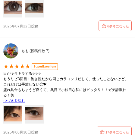
2025年07月22日投稿
6参考になった
もも (投稿件数:7)
★★★★★
SuperExcellent
目がキラキラする✨✨✨
もうリピ3回目！飽き性だから同じカラコンリピして、使ったことないけど、
これだけは手放せない🥺💖
盛れ具合もちょうど良くて、奥目で小粒目な私にはピッタリ！！ガチ詐欺れ
る！笑
つづきを読む
2025年06月30日投稿
17参考になった