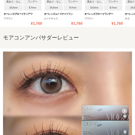
度あり・なし
ワンデー
度あり・なし
ワンデー
度あり・なし
ワンデー
度あり
14.2mm
8.7mm
14.2mm
8.7mm
14.2mm
8.7mm
14.
オーレンズ グローイティアワ
オーレンズ ムードナイトワン
オーレンズ グローイワンデー
オーレンズ
ブラウン
ムードチョコ
ブラウン
モカ
ンデー
デー
¥1,760
¥1,760
¥1,760
モアコンアンバサダーレビュー