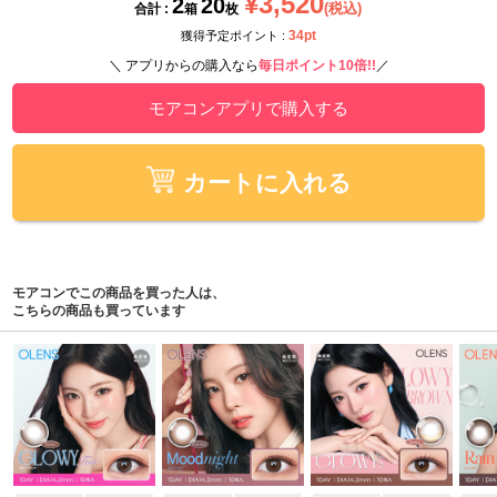
¥3,520
2
20
(税込)
合計 :
箱
枚
34pt
獲得予定ポイント :
＼ アプリからの購入なら
毎日ポイント10倍!!
／
モアコンアプリで購入する
カートに入れる
モアコンでこの商品を買った人は、
こちらの商品も買っています