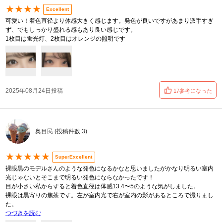
★★★★
Excellent
可愛い！着色直径より体感大きく感じます。発色が良いですがあまり派手すぎ
ず、でもしっかり盛れる感もあり良い感じです。
1枚目は蛍光灯、2枚目はオレンジの照明です
2025年08月24日投稿
17参考になった
奥目民 (投稿件数:3)
★★★★★
SuperExcellent
裸眼黒のモデルさんのような発色になるかなと思いましたがかなり明るい室内
光じゃないとそこまで明るい発色にならなかったです！
目が小さい私からすると着色直径は体感13.4〜5のような気がしました。
裸眼は黒寄りの焦茶です。左が室内光で右が室内の影があるところで撮りまし
た。
つづきを読む