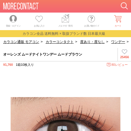
登録・ログイン
お気に入り
メルマガ
・
割引
お買い物ガイド
カート
カラコン全品 送料無料 × 取扱ブランド数 日本最大級
カラコン通販 モアコン
>
カラーコンタクト
>
度あり・度なし
>
ワンデー
>
オーレンズ ムードナイトワンデー ムードブラウン
25456
¥1,760
1箱10枚入り
80レビュー