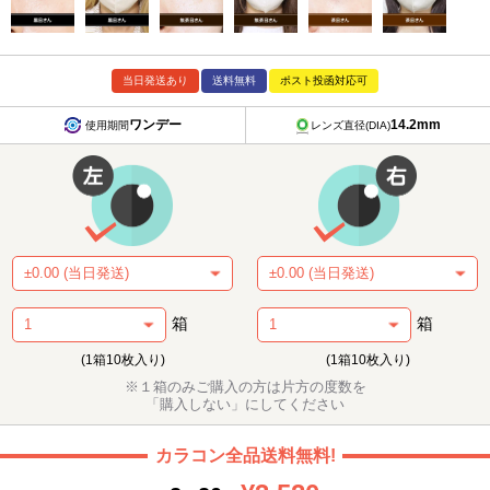
当日発送あり
送料無料
ポスト投函対応可
ワンデー
14.2mm
使用期間
レンズ直径(DIA)
箱
箱
(1箱10枚入り)
(1箱10枚入り)
※１箱のみご購入の方は片方の度数を
「購入しない」にしてください
カラコン全品送料無料!