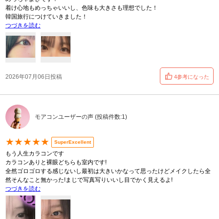
着け心地もめっちゃいいし、色味も大きさも理想でした！
韓国旅行につけていきました！
つづきを読む
2026年07月06日投稿
4参考になった
モアコンユーザーの声 (投稿件数:1)
★★★★★
SuperExcellent
もう人生カラコンです
カラコンありと裸眼どちらも室内です!
全然ゴロゴロする感じないし最初は大きいかなって思ったけどメイクしたら全
然そんなこと無かった!まじで写真写りいいし目でかく見えるよ!
つづきを読む