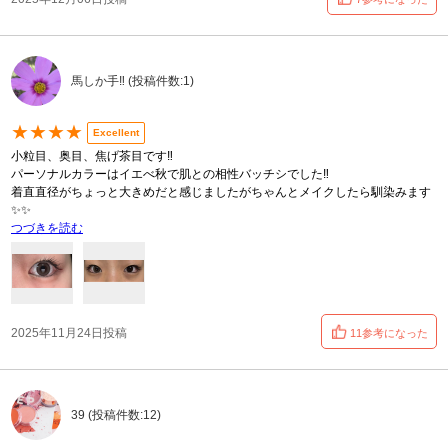
馬しか手‼️ (投稿件数:1)
★★★★
Excellent
小粒目、奥目、焦げ茶目です‼️
パーソナルカラーはイエべ秋で肌との相性バッチシでした‼️
着直直径がちょっと大きめだと感じましたがちゃんとメイクしたら馴染みます
✨✨
つづきを読む
2025年11月24日投稿
11参考になった
39 (投稿件数:12)