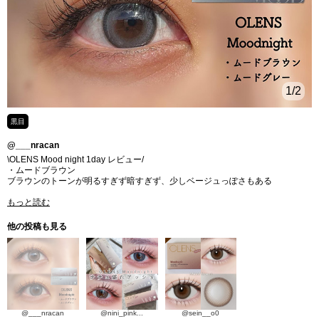
1
/2
黒目
@___nracan
\OLENS Mood night 1day レビュー/
・ムードブラウン
ブラウンのトーンが明るすぎず暗すぎず、少しベージュっぽさもある
もっと読む
他の投稿も見る
@___nracan
@nini_pink...
@sein__o0