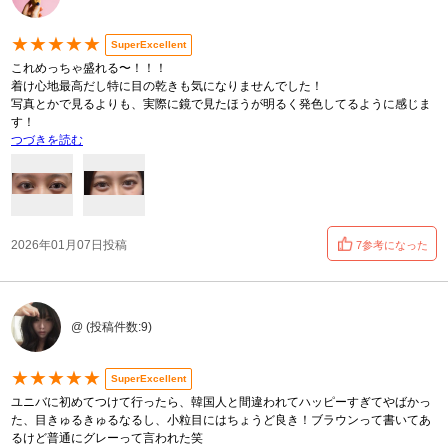
★★★★★
SuperExcellent
これめっちゃ盛れる〜！！！
着け心地最高だし特に目の乾きも気になりませんでした！
写真とかで見るよりも、実際に鏡で見たほうが明るく発色してるように感じま
す！
つづきを読む
2026年01月07日投稿
7参考になった
@ (投稿件数:9)
★★★★★
SuperExcellent
ユニバに初めてつけて行ったら、韓国人と間違われてハッピーすぎてやばかっ
た、目きゅるきゅるなるし、小粒目にはちょうど良き！ブラウンって書いてあ
るけど普通にグレーって言われた笑