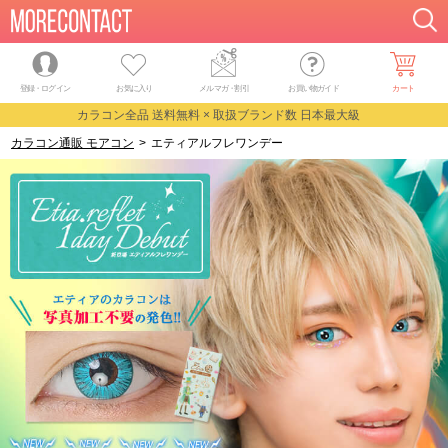
登録・ログイン
お気に入り
メルマガ
・
割引
お買い物ガイド
カート
カラコン全品 送料無料 × 取扱ブランド数 日本最大級
カラコン通販 モアコン
>
エティアルフレワンデー