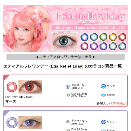
▲エティアメロウワンデーはコチラ▲
エティアルフレワンデー (Etia Reflet 1day) のカラコン商品一覧
度あり・なし
ワンデー
±0.00~-8.00
DIA 14.0mm
8.5mm
(着色 13.5mm)
EtiaReflet1day Mars
マーズ
1,958
1箱6枚入り
¥
(税込)
度あり・なし
ワンデー
±0.00~-8.00
DIA 14.0mm
8.5mm