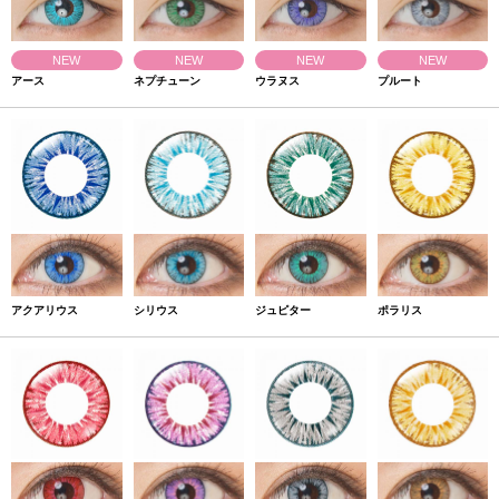
NEW
NEW
NEW
NEW
アース
ネプチューン
ウラヌス
プルート
アクアリウス
シリウス
ジュピター
ポラリス