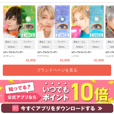
度あり・なし
ワンデー
度あり・なし
ワンデー
度あり・なし
ワンデー
度あり
14.0mm
8.5mm
14.0mm
8.5mm
14.0mm
8.5mm
14.
エティアルフレワンデー
エティアルフレワンデー
エティアルフレワンデー
エティア
ネプチューン
アクアリウス
シリウス
ジュピタ
¥1,958
¥1,958
¥1,958
ブランドページを見る