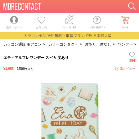
登録・ログイン
お気に入り
メルマガ
・
割引
お買い物ガイド
カート
カラコン全品 送料無料 × 取扱ブランド数 日本最大級
カラコン通販 モアコン
>
カラーコンタクト
>
度あり・度なし
>
ワンデー
>
エティアルフレワンデー スピカ 度あり
554
¥1,958
1箱6枚入り
3レビュー