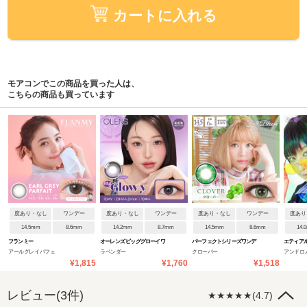
カートに入れる
モアコンでこの商品を買った人は、
こちらの商品も買っています
度あり・なし
ワンデー
度あり・なし
ワンデー
度あり・なし
ワンデー
度あり
14.5mm
8.6mm
14.2mm
8.7mm
14.5mm
8.6mm
14.
フランミー
オーレンズ ビッググローイワ
パーフェクトシリーズワンデ
エティア
アールグレイパフェ
ラベンダー
クローバー
アンドロ
ンデー
ー フルブルーム
¥1,815
¥1,760
¥1,518
レビュー(3件)
★★★★★(4.7)