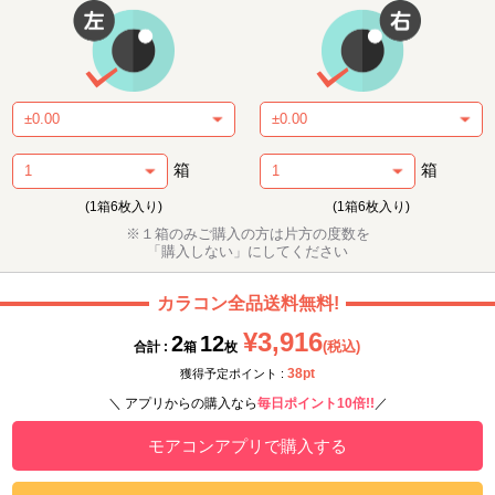
箱
箱
(1箱6枚入り)
(1箱6枚入り)
※１箱のみご購入の方は片方の度数を
「購入しない」にしてください
カラコン全品送料無料!
¥3,916
2
12
(税込)
合計 :
箱
枚
38pt
獲得予定ポイント :
＼ アプリからの購入なら
毎日ポイント10倍!!
／
モアコンアプリで購入する