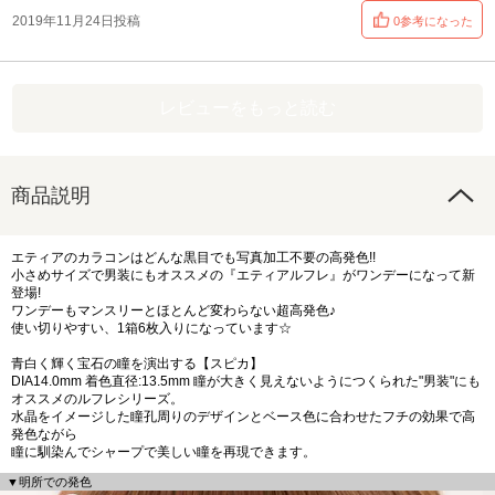
2019年11月24日投稿
0参考になった
レビューをもっと読む
商品説明
エティアのカラコンはどんな黒目でも写真加工不要の高発色!!
小さめサイズで男装にもオススメの『エティアルフレ』がワンデーになって新
登場!
ワンデーもマンスリーとほとんど変わらない超高発色♪
使い切りやすい、1箱6枚入りになっています☆
青白く輝く宝石の瞳を演出する【スピカ】
DIA14.0mm 着色直径:13.5mm 瞳が大きく見えないようにつくられた"男装"にも
オススメのルフレシリーズ。
水晶をイメージした瞳孔周りのデザインとベース色に合わせたフチの効果で高
発色ながら
瞳に馴染んでシャープで美しい瞳を再現できます。
▼明所での発色