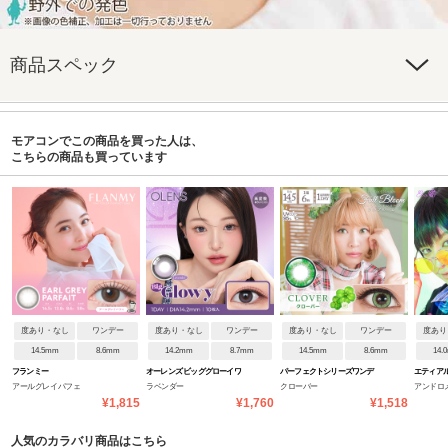
商品スペック
モアコンでこの商品を買った人は、
こちらの商品も買っています
度あり・なし
ワンデー
度あり・なし
ワンデー
度あり・なし
ワンデー
度あり
14.5mm
8.6mm
14.2mm
8.7mm
14.5mm
8.6mm
14.
フランミー
オーレンズ ビッググローイワ
パーフェクトシリーズワンデ
エティア
アールグレイパフェ
ラベンダー
クローバー
アンドロ
ンデー
ー フルブルーム
¥1,815
¥1,760
¥1,518
人気のカラバリ商品はこちら