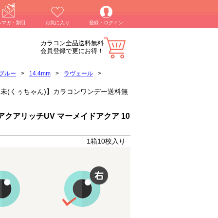
ルマガ・割引
お気に入り
登録・ログイン
カラコン全品送料無料
会員登録で更にお得！
ブルー
>
14.4mm
>
ラヴェール
>
ua)倖田來未(くぅちゃん)】カラコンワンデー送料無
クアリッチUV マーメイドアクア 10
1箱10枚入り