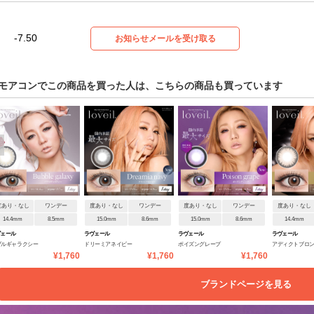
-7.50
お知らせメールを受け取る
モアコンでこの商品を買った人は、こちらの商品も買っています
度あり・なし
ワンデー
度あり・なし
ワンデー
度あり・なし
ワンデー
度あり・なし
14.4mm
8.5mm
15.0mm
8.6mm
15.0mm
8.6mm
14.4mm
ヴェール
ラヴェール
ラヴェール
ラヴェール
ブルギャラクシー
ドリーミアネイビー
ポイズングレープ
アディクトブロ
¥1,760
¥1,760
¥1,760
ブランドページを見る