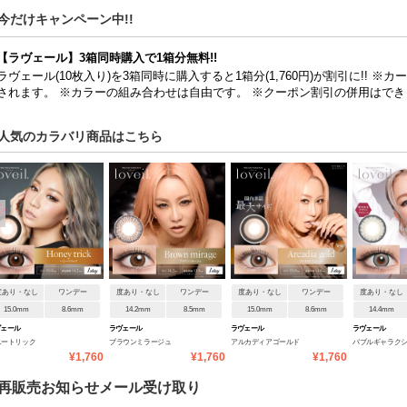
今だけキャンペーン中!!
【ラヴェール】3箱同時購入で1箱分無料!!
ラヴェール(10枚入り)を3箱同時に購入すると1箱分(1,760円)が割引に!! ※
されます。 ※カラーの組み合わせは自由です。 ※クーポン割引の併用はでき
人気のカラバリ商品はこちら
度あり・なし
ワンデー
度あり・なし
ワンデー
度あり・なし
ワンデー
度あり・なし
15.0mm
8.6mm
14.2mm
8.5mm
15.0mm
8.6mm
14.4mm
ヴェール
ラヴェール
ラヴェール
ラヴェール
ニートリック
ブラウンミラージュ
アルカディアゴールド
バブルギャラク
¥1,760
¥1,760
¥1,760
再販売お知らせメール受け取り