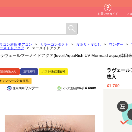
お買い物ガイド
メ
ラコン通販 モアコン
>
カラーコンタクト
>
度あり・度なし
>
ワンデー
>
ーメイドアクア
>
マーメイドアクア
ラヴェールマーメイドアクア(loveil AquaRich UV Mermaid aq
ラヴェールア
当日発送あり
送料無料
ポスト投函対応可
枚入
キャンペーン対象商品
¥1,760
ワンデー
14.4mm
使用期間
レンズ直径(DIA)