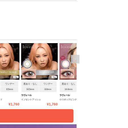
>
ワンデー
度あり・なし
ワンデー
度あり・なし
ワンデー
度あり・なし
ワンデ
8.5mm
14.5mm
8.6mm
14.4mm
8.5mm
14.4mm
8.5mm
ラヴェール
ラヴェール
ラヴェール
ンド
イノセントアッシュ
ロリポップピンク
ローズクォーツ
¥1,760
¥1,760
¥1,760
¥1