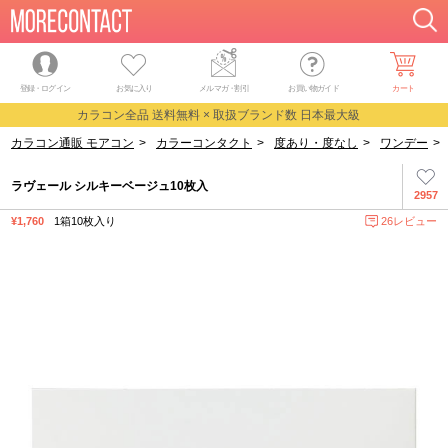
登録・ログイン
お気に入り
メルマガ
・
割引
お買い物ガイド
カート
カラコン全品 送料無料 × 取扱ブランド数 日本最大級
カラコン通販 モアコン
>
カラーコンタクト
>
度あり・度なし
>
ワンデー
>
ラヴェール シルキーベージュ10枚入
2957
¥1,760
1箱10枚入り
26レビュー