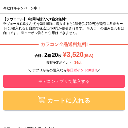
今だけキャンペーン中!!
【ラヴェール】3箱同時購入で1箱分無料!!
ラヴェール(10枚入り)を3箱同時に購入すると1箱分(1,760円)が割引に!! ※カー
トに3箱入れると自動で税込1,760円が割引されます。 ※カラーの組み合わせは
自由です。 ※クーポン割引の併用はできません。
カラコン全品送料無料!
¥3,520
2
20
(税込)
合計 :
箱
枚
34pt
獲得予定ポイント :
＼ アプリからの購入なら
毎日ポイント10倍!!
／
モアコンアプリで購入する
カートに入れる