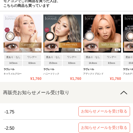
モアコンでこの商品を買った人は、
こちらの商品も買っています
度あり・なし
ワンデー
度あり・なし
ワンデー
度あり・なし
ワンデー
度あり
14.5mm
8.6mm
15.0mm
8.6mm
14.4mm
8.5mm
15.
ラヴェール
ラヴェール
ラヴェール
ラヴェー
キャラメルグロー
ハニートリック
アディクトブロンド
アルカデ
¥1,760
¥1,760
¥1,760
再販売お知らせメール受け取り
お知らせメールを受け取る
-1.75
お知らせメールを受け取る
-2.50