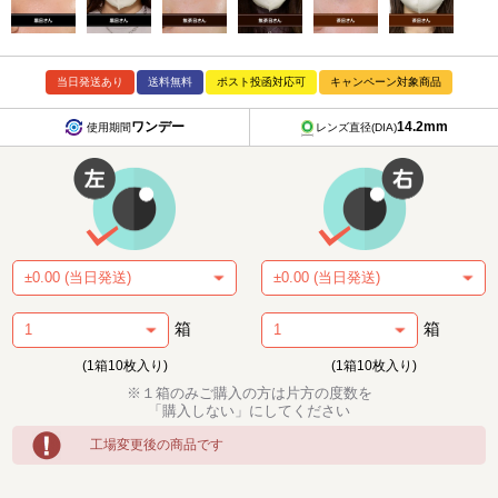
当日発送あり
送料無料
ポスト投函対応可
キャンペーン対象商品
ワンデー
14.2mm
使用期間
レンズ直径(DIA)
箱
箱
(1箱10枚入り)
(1箱10枚入り)
※１箱のみご購入の方は片方の度数を
「購入しない」にしてください
工場変更後の商品です