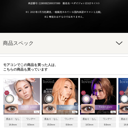
商品スペック
モアコンでこの商品を買った人は、
こちらの商品も買っています
度あり・なし
ワンデー
度あり・なし
ワンデー
度あり・なし
ワンデー
度あり
14.4mm
8.5mm
15.0mm
8.6mm
14.5mm
8.6mm
14.