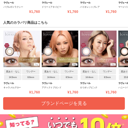
ラヴェール
ラヴェール
ラヴェール
ラヴェー
バブルギャラクシー
ドリーミアネイビー
バイオレットグレア
マーメイ
¥1,760
¥1,760
¥1,760
人気のカラバリ商品はこちら
度あり・なし
ワンデー
度あり・なし
ワンデー
度あり・なし
ワンデー
度あり
14.5mm
8.6mm
14.4mm
8.5mm
14.4mm
8.5mm
15.
ラヴェール
ラヴェール
ラヴェール
ラヴェー
キャラメルグロー
アディクトブロンド
ロリポップピンク
ハニート
¥1,760
¥1,760
¥1,760
ブランドページを見る