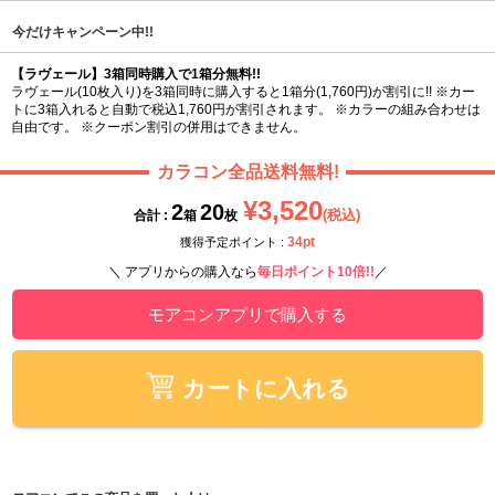
今だけキャンペーン中!!
【ラヴェール】3箱同時購入で1箱分無料!!
ラヴェール(10枚入り)を3箱同時に購入すると1箱分(1,760円)が割引に!! ※カー
トに3箱入れると自動で税込1,760円が割引されます。 ※カラーの組み合わせは
自由です。 ※クーポン割引の併用はできません。
カラコン全品送料無料!
¥3,520
2
20
(税込)
合計 :
箱
枚
34pt
獲得予定ポイント :
＼ アプリからの購入なら
毎日ポイント10倍!!
／
モアコンアプリで購入する
カートに入れる