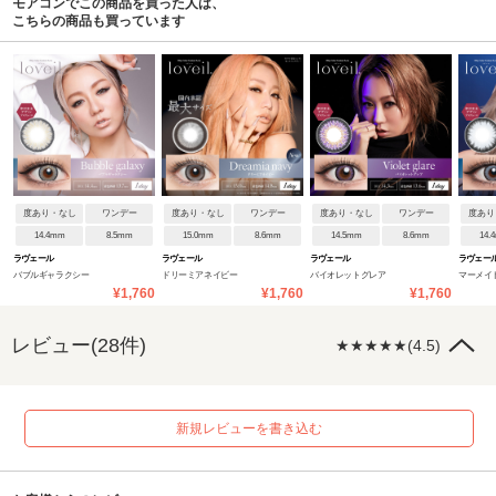
モアコンでこの商品を買った人は、
こちらの商品も買っています
度あり・なし
ワンデー
度あり・なし
ワンデー
度あり・なし
ワンデー
度あり
14.4mm
8.5mm
15.0mm
8.6mm
14.5mm
8.6mm
14.
ラヴェール
ラヴェール
ラヴェール
ラヴェー
バブルギャラクシー
ドリーミアネイビー
バイオレットグレア
マーメイ
¥1,760
¥1,760
¥1,760
レビュー(28件)
★★★★★(4.5)
新規レビューを書き込む