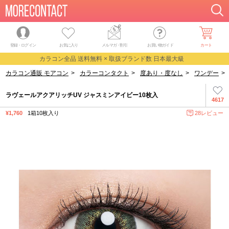
登録・ログイン
お気に入り
メルマガ
・
割引
お買い物ガイド
カート
カラコン全品 送料無料 × 取扱ブランド数 日本最大級
カラコン通販 モアコン
>
カラーコンタクト
>
度あり・度なし
>
ワンデー
>
ラヴェールアクアリッチUV ジャスミンアイビー10枚入
4617
¥1,760
1箱10枚入り
28レビュー