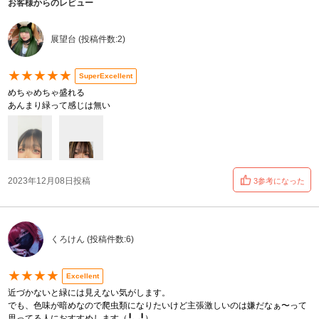
お客様からのレビュー
展望台 (投稿件数:2)
★★★★★
SuperExcellent
めちゃめちゃ盛れる
あんまり緑って感じは無い
2023年12月08日投稿
3参考になった
くろけん (投稿件数:6)
★★★★
Excellent
近づかないと緑には見えない気がします。
でも、色味が暗めなので爬虫類になりたいけど主張激しいのは嫌だなぁ〜って
思ってる人におすすめします（╹◡╹）