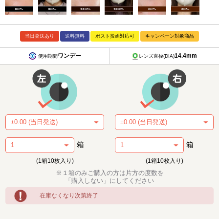
当日発送あり
送料無料
ポスト投函対応可
キャンペーン対象商品
ワンデー
14.4mm
使用期間
レンズ直径(DIA)
箱
箱
(1箱10枚入り)
(1箱10枚入り)
※１箱のみご購入の方は片方の度数を
「購入しない」にしてください
在庫なくなり次第終了