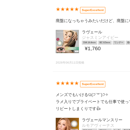
★★★★★
SuperExcellent
廃盤になっちゃうみたいだけど、廃盤に
ラヴェール
ジャスミンアイビー
DIA 14.4mm
BC 8.5mm
ワンデー
着
¥1,760
2026年06月11日投稿
★★★★★
SuperExcellent
メンズでもいけるଘ(੭ˊ꒳​ˋ)੭✧
ラメ入りでプライベートでも仕事で使っ
リピートしまくりです👍
ラヴェールマンスリー
ルモアヴィーナス