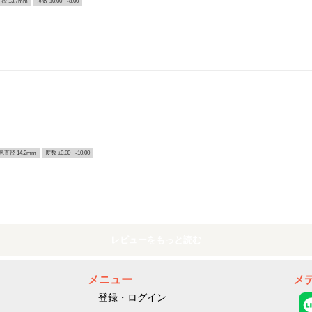
径 13.7mm
度数 ±0.00~ -8.00
色直径 14.2mm
度数 ±0.00~ -10.00
レビューをもっと読む
メニュー
メ
登録・ログイン