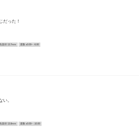
じだった！
色直径 13.7mm
度数 ±0.00~ -6.00
ない。
色直径 13.8mm
度数 ±0.00~ -10.00