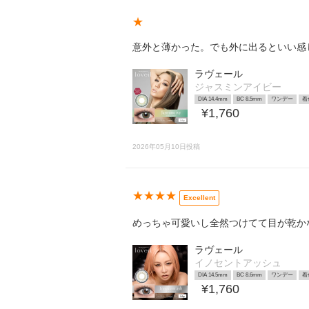
★
意外と薄かった。でも外に出るといい感
ラヴェール
ジャスミンアイビー
DIA 14.4mm
BC 8.5mm
ワンデー
着
¥1,760
2026年05月10日投稿
★★★★
Excellent
めっちゃ可愛いし全然つけてて目が乾か
ラヴェール
イノセントアッシュ
DIA 14.5mm
BC 8.6mm
ワンデー
着
¥1,760