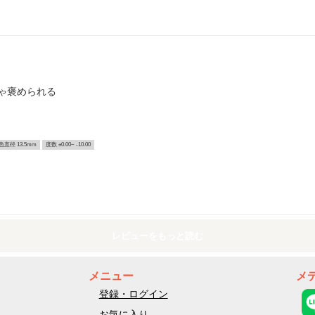
ゃ褒められる
色直径 13.5mm
度数 ±0.00~ -10.00
レビューをもっと読む
メニュー
メ
登録・ログイン
お気に入り