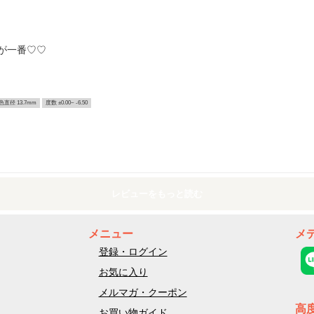
が一番♡♡
色直径 13.7mm
度数 ±0.00~ -6.50
レビューをもっと読む
メニュー
メ
登録・ログイン
お気に入り
メルマガ・クーポン
高
お買い物ガイド