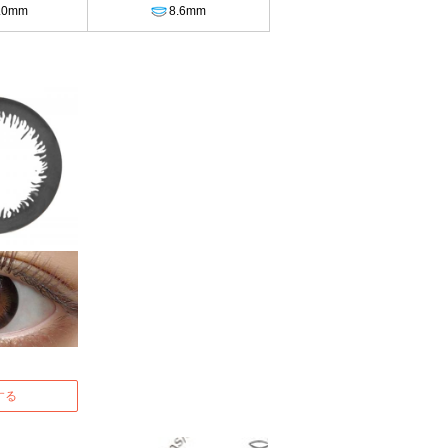
.0mm
8.6mm
する