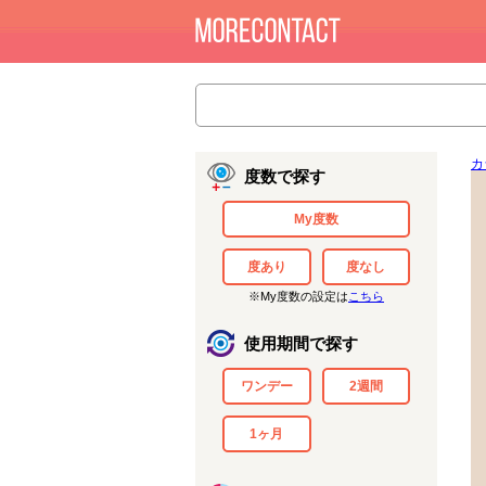
カ
度数で探す
My度数
度あり
度なし
※My度数の設定は
こちら
使用期間で探す
ワンデー
2週間
1ヶ月