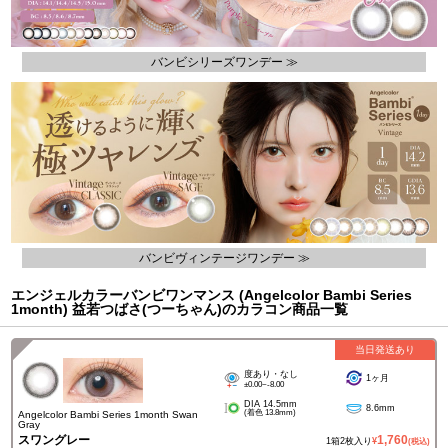
バンビシリーズワンデー ≫
バンビヴィンテージワンデー ≫
エンジェルカラーバンビワンマンス (Angelcolor Bambi Series
1month) 益若つばさ(つーちゃん)のカラコン商品一覧
当日発送あり
度あり・なし
1ヶ月
±0.00~-8.00
DIA 14.5mm
8.6mm
(着色 13.8mm)
Angelcolor Bambi Series 1month Swan
Gray
スワングレー
1,760
1箱2枚入り
¥
(税込)