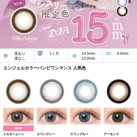
度あり
1ヶ月
14.5mm
8.6mm
度なし
15.0mm
エンジェルカラーバンビワンマンス 人気色
NEW
ミルキームーン
スワングレー
スワンブルー
アーモンド