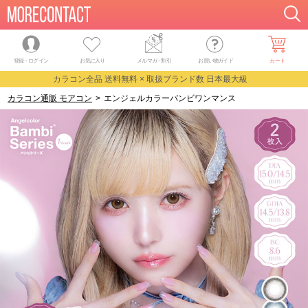
登録・ログイン
お気に入り
メルマガ
・
割引
お買い物ガイド
カート
カラコン全品 送料無料 × 取扱ブランド数 日本最大級
カラコン通販 モアコン
>
エンジェルカラーバンビワンマンス