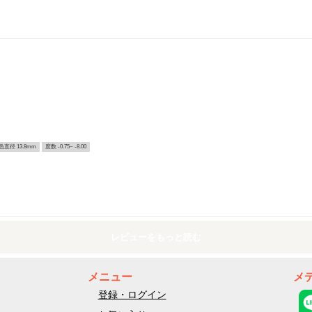
色直径 13.8mm
度数 -0.75~ -8.00
レビューをもっと読む
メニュー
メ
登録・ログイン