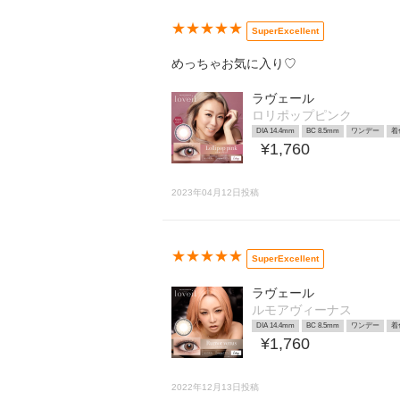
★★★★★
SuperExcellent
めっちゃお気に入り♡
ラヴェール
ロリポップピンク
DIA 14.4mm
BC 8.5mm
ワンデー
着
¥1,760
2023年04月12日投稿
★★★★★
SuperExcellent
ラヴェール
ルモアヴィーナス
DIA 14.4mm
BC 8.5mm
ワンデー
着
¥1,760
2022年12月13日投稿