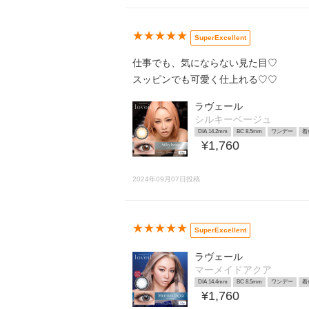
★★★★★
SuperExcellent
仕事でも、気にならない見た目♡
スッピンでも可愛く仕上れる♡♡
ラヴェール
シルキーベージュ
DIA 14.2mm
BC 8.5mm
ワンデー
着
¥1,760
2024年09月07日投稿
★★★★★
SuperExcellent
ラヴェール
マーメイドアクア
DIA 14.4mm
BC 8.5mm
ワンデー
着
¥1,760