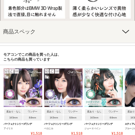
商品スペック
モアコンでこの商品を買った人は、
こちらの商品も買っています
度あり・なし
ワンデー
度あり・なし
ワンデー
度あり・なし
ワンデー
度あり
14.5mm
8.6mm
14.5mm
8.6mm
14.5mm
8.6mm
14.
パーフェクトシリーズワンデ
パーフェクトシリーズワンデ
パーフェクトシリーズワンデ
エティア
アイリス
ベロニカ
ジェードバイン
ブルージ
ー フルブルーム
ー フルブルーム
ー フルブルーム
¥1,518
¥1,518
¥1,518