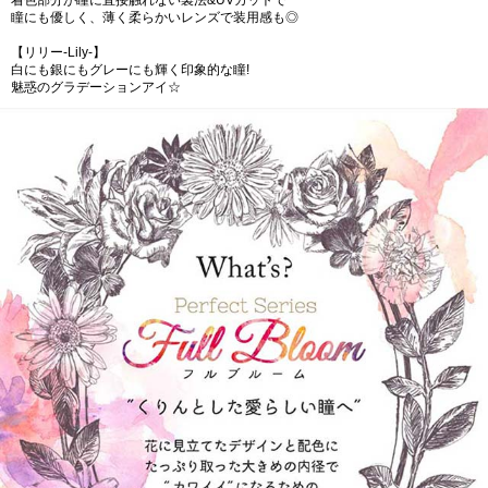
着色部分が瞳に直接触れない製法&UVカットで
瞳にも優しく、薄く柔らかいレンズで装用感も◎
【リリー-Lily-】
白にも銀にもグレーにも輝く印象的な瞳!
魅惑のグラデーションアイ☆