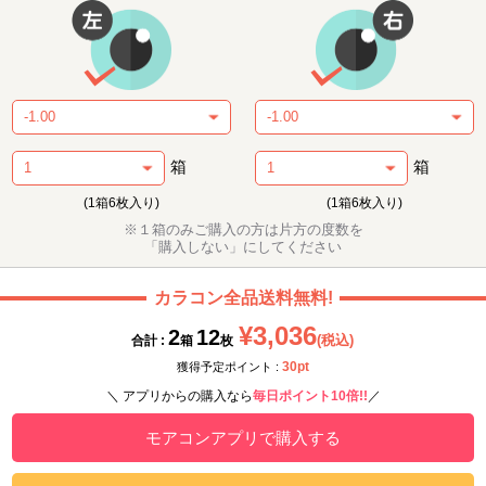
箱
箱
(1箱6枚入り)
(1箱6枚入り)
※１箱のみご購入の方は片方の度数を
「購入しない」にしてください
カラコン全品送料無料!
¥3,036
2
12
(税込)
合計 :
箱
枚
30pt
獲得予定ポイント :
＼ アプリからの購入なら
毎日ポイント10倍!!
／
モアコンアプリで購入する