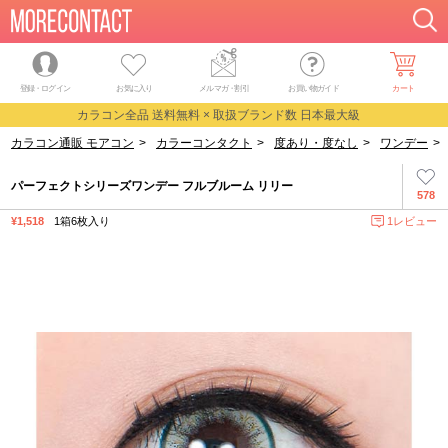
登録・ログイン
お気に入り
メルマガ
・
割引
お買い物ガイド
カート
カラコン全品 送料無料 × 取扱ブランド数 日本最大級
カラコン通販 モアコン
>
カラーコンタクト
>
度あり・度なし
>
ワンデー
>
パーフェクトシリーズワンデー フルブルーム リリー
578
¥1,518
1箱6枚入り
1レビュー