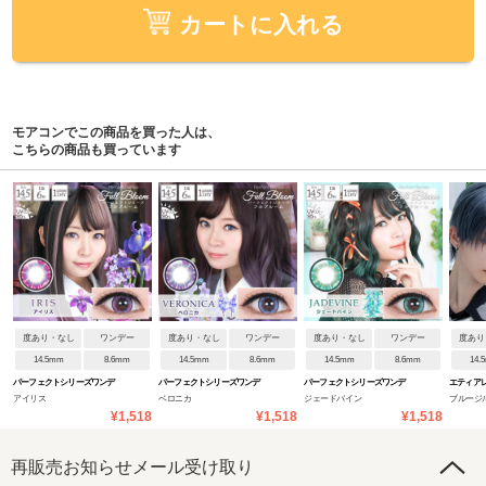
カートに入れる
モアコンでこの商品を買った人は、
こちらの商品も買っています
度あり・なし
ワンデー
度あり・なし
ワンデー
度あり・なし
ワンデー
度あり
14.5mm
8.6mm
14.5mm
8.6mm
14.5mm
8.6mm
14.
パーフェクトシリーズワンデ
パーフェクトシリーズワンデ
パーフェクトシリーズワンデ
エティア
アイリス
ベロニカ
ジェードバイン
ブルージ
ー フルブルーム
ー フルブルーム
ー フルブルーム
¥1,518
¥1,518
¥1,518
再販売お知らせメール受け取り