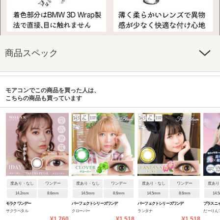
商品スペック
モアコンでこの商品を買った人は、
こちらの商品も買っています
度あり・なし
ワンデー
度あり・なし
ワンデー
度あり・なし
ワンデー
度あり
14.2mm
8.6mm
14.5mm
8.6mm
14.5mm
8.6mm
14.
モラク ワンデー
パーフェクトシリーズワンデ
パーフェクトシリーズワンデ
プラスニ
サクラペタル
クローバー
ランタナ
だーりん
ー フルブルーム
ー フルブルーム
¥1,760
¥1,518
¥1,518