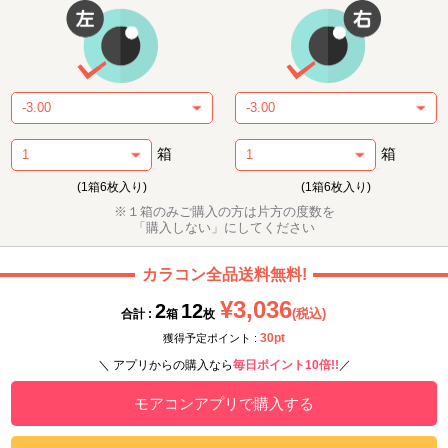
箱
箱
(1箱6枚入り)
(1箱6枚入り)
※１箱のみご購入の方は片方の度数を
「購入しない」にしてください
カラコン全品送料無料!
¥3,036
2
12
(税込)
合計 :
箱
枚
30pt
獲得予定ポイント :
＼ アプリからの購入なら
毎日ポイント10倍!!
／
モアコンアプリで購入する