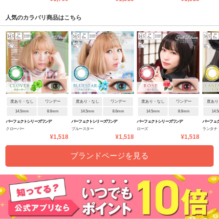
人気のカラバリ商品はこちら
度あり・なし
ワンデー
度あり・なし
ワンデー
度あり・なし
ワンデー
度あり
14.5mm
8.6mm
14.5mm
8.6mm
14.5mm
8.6mm
14.
パーフェクトシリーズワンデ
パーフェクトシリーズワンデ
パーフェクトシリーズワンデ
パーフェ
クローバー
ブルースター
ローズ
ランタナ
ー フルブルーム
ー フルブルーム
ー フルブルーム
ー フルブ
¥1,518
¥1,518
¥1,518
ブランドページを見る