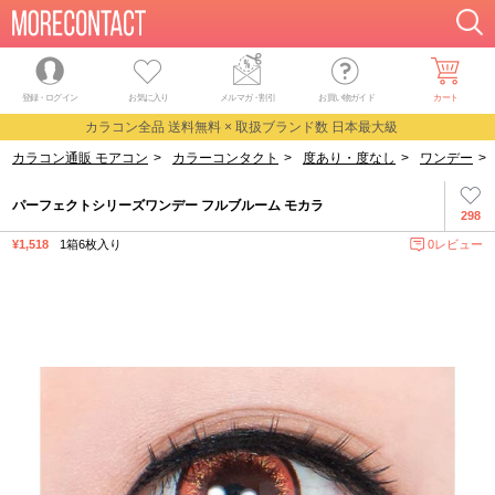
登録・ログイン
お気に入り
メルマガ
・
割引
お買い物ガイド
カート
カラコン全品 送料無料 × 取扱ブランド数 日本最大級
カラコン通販 モアコン
>
カラーコンタクト
>
度あり・度なし
>
ワンデー
>
パーフェクトシリーズワンデー フルブルーム モカラ
298
¥1,518
1箱6枚入り
0レビュー