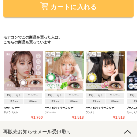
カートに入れる
モアコンでこの商品を買った人は、
こちらの商品も買っています
度あり・なし
ワンデー
度あり・なし
ワンデー
度あり・なし
ワンデー
度あり
14.2mm
8.6mm
14.5mm
8.6mm
14.5mm
8.6mm
14.
モラク ワンデー
パーフェクトシリーズワンデ
パーフェクトシリーズワンデ
プラスニ
サクラペタル
クローバー
ランタナ
だーりん
ー フルブルーム
ー フルブルーム
¥1,760
¥1,518
¥1,518
再販売お知らせメール受け取り