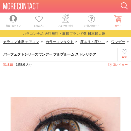
登録・ログイン
お気に入り
メルマガ
・
割引
お買い物ガイド
カート
カラコン全品 送料無料 × 取扱ブランド数 日本最大級
カラコン通販 モアコン
>
カラーコンタクト
>
度あり・度なし
>
ワンデー
>
パーフェクトシリーズワンデー フルブルーム ストレリチア
488
¥1,518
1箱6枚入り
3レビュー