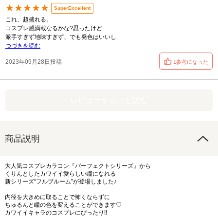
★★★★★
SuperExcellent
これ、超盛れる。
コスプレ感満載なるかな?思ったけど
派手すぎず地味すぎず、でも発色はいいし
つづきを読む
2023年09月28日投稿
1参考になった
レビューをもっと読む
商品説明
大人気コスプレカラコン『パーフェクトシリーズ』から
くりんとしたカワイイ愛らしい瞳になれる
新シリーズ“フルブルーム”が登場しました♪
内径を大きめに取ることで怖くならずに
ちゅるんと瞳の色を変えることができます♡
カワイイキャラのコスプレにぴったり!!