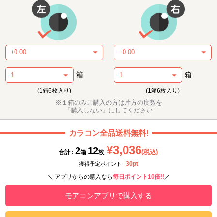
箱
箱
(1箱6枚入り)
(1箱6枚入り)
※１箱のみご購入の方は片方の度数を
「購入しない」にしてください
カラコン全品送料無料!
¥3,036
2
12
(税込)
合計 :
箱
枚
30pt
獲得予定ポイント :
＼ アプリからの購入なら
毎日ポイント10倍!!
／
モアコンアプリで購入する