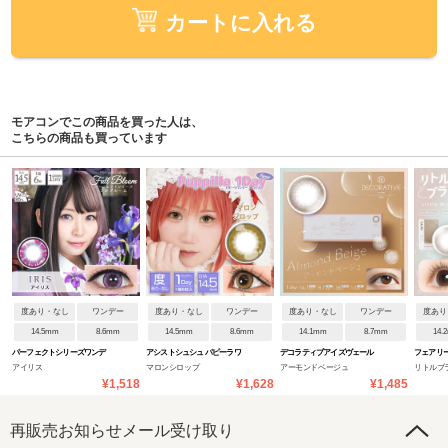
カートに入れる
モアコンでこの商品を買った人は、
こちらの商品も買っています
度あり・なし
ワンデー
度あり・なし
ワンデー
度あり・なし
ワンデー
度あり
14.5mm
8.6mm
14.5mm
8.6mm
14.1mm
8.7mm
14.
パーフェクトシリーズワンデ
アシストシュシュ パピーラワ
デコラティブアイズヴェール
フェアリ
アイリス
マロンシロップ
アーモンドベージュ
リトルブ
ー フルブルーム
ンデー
UVM
トラルシ
¥1,518
¥1,628
¥1,485
再販売お知らせメール受け取り