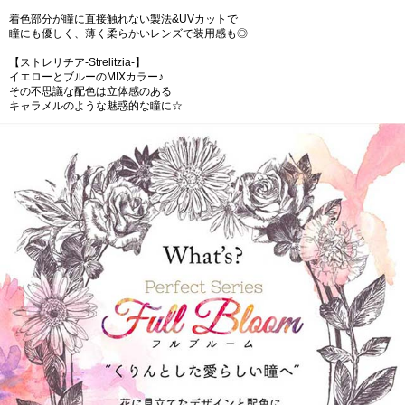
着色部分が瞳に直接触れない製法&UVカットで
瞳にも優しく、薄く柔らかいレンズで装用感も◎
【ストレリチア-Strelitzia-】
イエローとブルーのMIXカラー♪
その不思議な配色は立体感のある
キャラメルのような魅惑的な瞳に☆