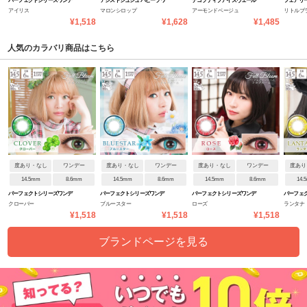
パーフェクトシリーズワンデ
アシストシュシュ パピーラワ
デコラティブアイズヴェール
フェアリ
アイリス
マロンシロップ
アーモンドベージュ
リトルブ
ー フルブルーム
ンデー
UVM
トラルシ
¥1,518
¥1,628
¥1,485
人気のカラバリ商品はこちら
度あり・なし
ワンデー
度あり・なし
ワンデー
度あり・なし
ワンデー
度あり
14.5mm
8.6mm
14.5mm
8.6mm
14.5mm
8.6mm
14.
パーフェクトシリーズワンデ
パーフェクトシリーズワンデ
パーフェクトシリーズワンデ
パーフェ
クローバー
ブルースター
ローズ
ランタナ
ー フルブルーム
ー フルブルーム
ー フルブルーム
ー フルブ
¥1,518
¥1,518
¥1,518
ブランドページを見る