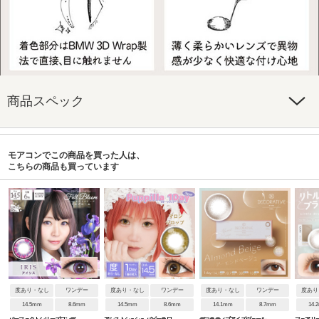
商品スペック
モアコンでこの商品を買った人は、
こちらの商品も買っています
度あり・なし
ワンデー
度あり・なし
ワンデー
度あり・なし
ワンデー
度あり
14.5mm
8.6mm
14.5mm
8.6mm
14.1mm
8.7mm
14.