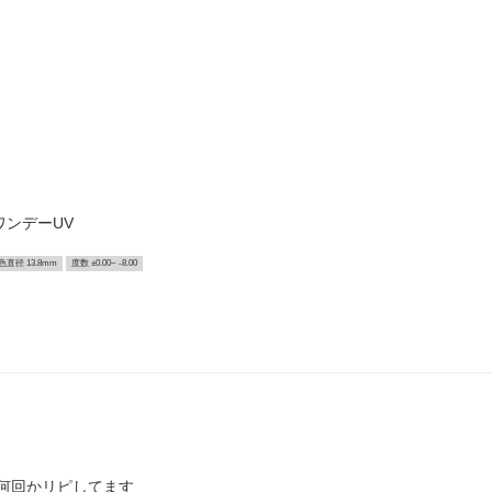
ワンデーUV
色直径 13.8mm
度数 ±0.00~ -8.00
何回かリピしてます