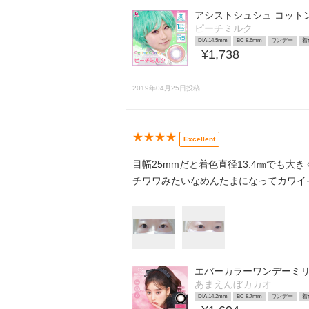
アシストシュシュ コット
ピーチミルク
DIA 14.5mm
BC 8.6mm
ワンデー
着
¥1,738
2019年04月25日投稿
★★★★
Excellent
目幅25mmだと着色直径13.4㎜でも大
チワワみたいなめんたまになってカワイ
エバーカラーワンデーミ
あまえんぼカカオ
DIA 14.2mm
BC 8.7mm
ワンデー
着