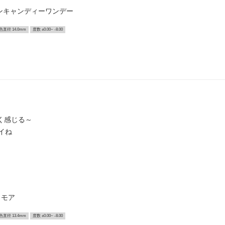
ンキャンディーワンデー
色直径 14.0mm
度数 ±0.00~ -8.00
きく感じる～
イね
リモア
色直径 13.4mm
度数 ±0.00~ -8.00