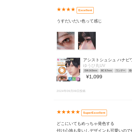
★★★★
Excellent
うすだいだい色って感じ
アシストシュシュ ハナビ
ゆうひ丸UV
DIA 14.5mm
BC 8.7mm
ワンデー
着
¥1,099
2024年09月09日投稿
★★★★★
SuperExcellent
どこにいてもめっちゃ発色する
付け心地も良いしデザインも可愛いので