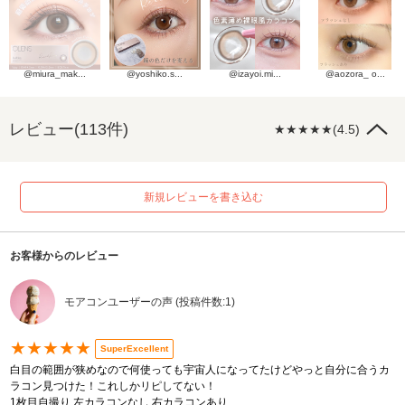
@miura_mak...
@yoshiko.s...
@izayoi.mi...
@aozora_ o...
レビュー(113件)
★★★★★(4.5)
新規レビューを書き込む
お客様からのレビュー
モアコンユーザーの声 (投稿件数:1)
★★★★★
SuperExcellent
白目の範囲が狭めなので何使っても宇宙人になってたけどやっと自分に合うカ
ラコン見つけた！これしかリピしてない！
1枚目自撮り 左カラコンなし 右カラコンあり