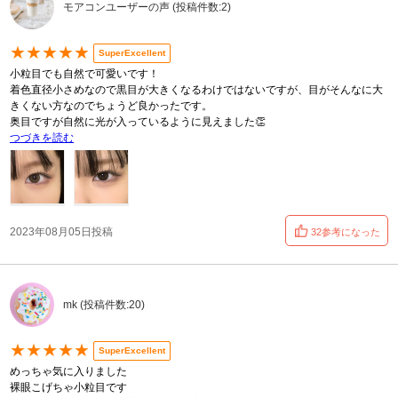
モアコンユーザーの声 (投稿件数:2)
★★★★★
SuperExcellent
小粒目でも自然で可愛いです！
着色直径小さめなので黒目が大きくなるわけではないですが、目がそんなに大
きくない方なのでちょうど良かったです。
奥目ですが自然に光が入っているように見えました👏
つづきを読む
2023年08月05日投稿
32参考になった
mk (投稿件数:20)
★★★★★
SuperExcellent
めっちゃ気に入りました
裸眼こげちゃ小粒目です