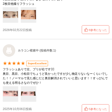
2枚目他撮りフラッシュ
2026年02月22日投稿
8参考になった
カラコン模索中 (投稿件数:1)
★★★★★
SuperExcellent
フラッシュありで左、プリが右です👌🏿
奥目、黒目、小粒目でちょうど良かったですが少し物足りないなーくらいでし
た！！ノーマルで見た感じだと奥目解消されていいと思います！！すっぴんで
も使える明るさなのでぜひ！
2025年10月06日投稿
5参考になった