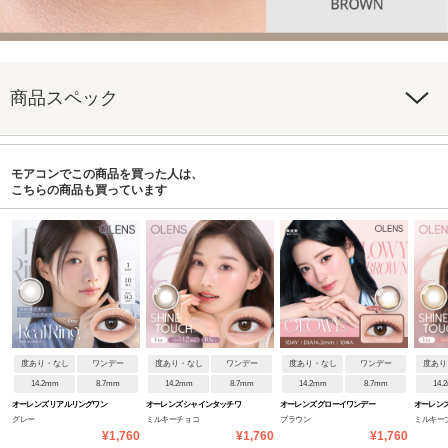
商品スペック
モアコンでこの商品を買った人は、
こちらの商品も買っています
度あり・なし
ワンデー
度あり・なし
ワンデー
度あり・なし
ワンデー
度あり
14.2mm
8.7mm
14.2mm
8.7mm
14.2mm
8.7mm
14.
オーレンズ リアルリングワン
オーレンズ シャインタッチワ
オーレンズ グローイワンデー
オーレンズ
グレー
ミルキーチョコ
ブラウン
ミルキー
デー
ンデー
ンデー
¥1,760
¥1,760
¥1,760