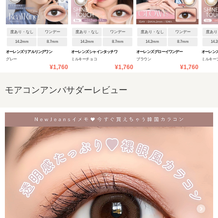
度あり・なし
ワンデー
度あり・なし
ワンデー
度あり・なし
ワンデー
度あり
14.2mm
8.7mm
14.2mm
8.7mm
14.2mm
8.7mm
14.
オーレンズ リアルリングワン
オーレンズ シャインタッチワ
オーレンズ グローイワンデー
オーレンズ
グレー
ミルキーチョコ
ブラウン
ミルキー
デー
ンデー
ンデー
¥1,760
¥1,760
¥1,760
モアコンアンバサダーレビュー