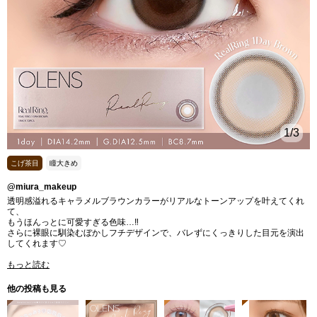
1
/3
こげ茶目
瞳大きめ
@miura_makeup
透明感溢れるキャラメルブラウンカラーがリアルなトーンアップを叶えてくれ
て、
もうほんっとに可愛すぎる色味…‼
さらに裸眼に馴染むぼかしフチデザインで、バレずにくっきりした目元を演出
してくれます♡
もっと読む
他の投稿も見る