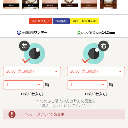
当日発送あり
送料無料
ポスト投函対応可
ワンデー
14.2mm
使用期間
レンズ直径(DIA)
箱
箱
(1箱10枚入り)
(1箱10枚入り)
※１箱のみご購入の方は片方の度数を
「購入しない」にしてください
パッケージデザイン変更中