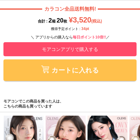
カラコン全品送料無料!
¥3,520
2
20
(税込)
合計 :
箱
枚
34pt
獲得予定ポイント :
＼ アプリからの購入なら
毎日ポイント10倍!!
／
モアコンアプリで購入する
カートに入れる
モアコンでこの商品を買った人は、
こちらの商品も買っています