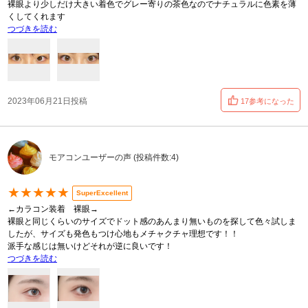
裸眼より少しだけ大きい着色でグレー寄りの茶色なのでナチュラルに色素を薄
くしてくれます
つづきを読む
2023年06月21日投稿
17参考になった
モアコンユーザーの声 (投稿件数:4)
★★★★★
SuperExcellent
←カラコン装着 裸眼→
裸眼と同じくらいのサイズでドット感のあんまり無いものを探して色々試しま
したが、サイズも発色もつけ心地もメチャクチャ理想です！！
派手な感じは無いけどそれが逆に良いです！
つづきを読む