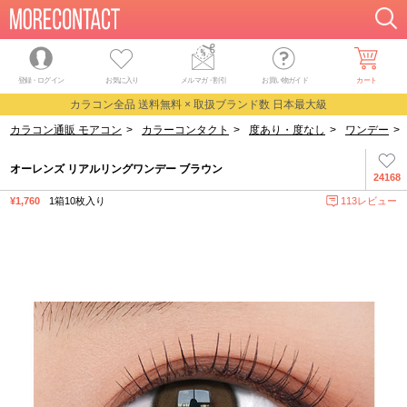
登録・ログイン
お気に入り
メルマガ
・
割引
お買い物ガイド
カート
カラコン全品 送料無料 × 取扱ブランド数 日本最大級
カラコン通販 モアコン
>
カラーコンタクト
>
度あり・度なし
>
ワンデー
>
オーレンズ リアルリングワンデー ブラウン
24168
¥1,760
1箱10枚入り
113レビュー