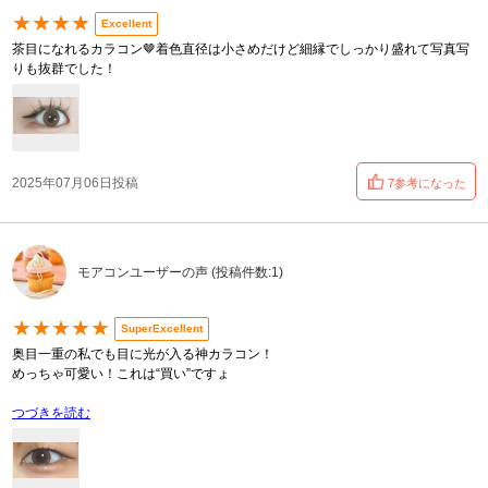
★★★★
Excellent
茶目になれるカラコン🤎着色直径は小さめだけど細縁でしっかり盛れて写真写
りも抜群でした！
2025年07月06日投稿
7参考になった
モアコンユーザーの声 (投稿件数:1)
★★★★★
SuperExcellent
奥目一重の私でも目に光が入る神カラコン！
めっちゃ可愛い！これは“買い”ですょ
つづきを読む