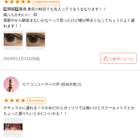
★★★★★
SuperExcellent
1️⃣裸眼2️⃣着画 奥目小粒目でも光入ってうるうるなります！！
細ふちかわいい、💞
黒髪やから馴染まないかなーって思ったけど瞳が明るくなってちょうどよく盛
れます！！
2024年12月23日投稿
11参考になった
モアコンユーザーの声 (投稿件数:2)
★★★★
Excellent
ナチュラルに盛れる！小さめだからガッツリでは無いけどスクールメイクとか
ちょっと盛りたいとかにいいかも！！