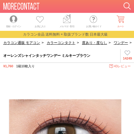
登録・ログイン
お気に入り
メルマガ
・
割引
お買い物ガイド
カート
カラコン全品 送料無料 × 取扱ブランド数 日本最大級
カラコン通販 モアコン
>
カラーコンタクト
>
度あり・度なし
>
ワンデー
>
オーレンズシャインタッチワンデー ミルキーブラウン
14249
¥1,760
1箱10枚入り
43レビュー