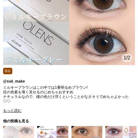
1
/2
茶目
@suii_make
ミルキーブラウンはこの中では1番明るめブラウン!
目の色素を薄く見せるのにめちゃおすすめ
ナチュラルなので、瞳の色だけ浮くということがなさそうでめちゃよかった
♡♡
もっと読む
他の投稿も見る