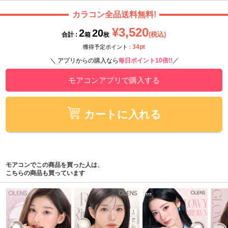
カラコン全品送料無料!
¥3,520
2
20
(税込)
合計 :
箱
枚
34pt
獲得予定ポイント :
＼ アプリからの購入なら
毎日ポイント10倍!!
／
モアコンアプリで購入する
カートに入れる
モアコンでこの商品を買った人は、
こちらの商品も買っています