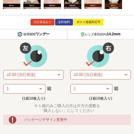
当日発送あり
送料無料
ポスト投函対応可
ワンデー
14.2mm
使用期間
レンズ直径(DIA)
箱
箱
(1箱10枚入り)
(1箱10枚入り)
※１箱のみご購入の方は片方の度数を
「購入しない」にしてください
パッケージデザイン変更中