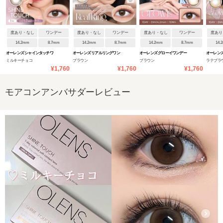
度あり・なし
ワンデー
度あり・なし
ワンデー
度あり・なし
ワンデー
度あり
14.2mm
8.7mm
14.2mm
8.7mm
14.2mm
8.7mm
14.
オーレンズ シャインタッチワ
オーレンズ リアルリングワン
オーレンズ グローイワンデー
オーレンズ
ミルキーチョコ
ブラウン
ブラウン
ラテブラ
ンデー
デー
ルワンデ
¥1,760
¥1,760
¥1,760
モアコンアンバサダーレビュー