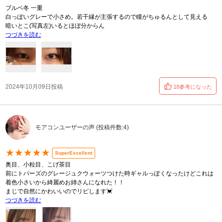
ブルベ冬 一重
白っぽいグレーで小さめ。若干縁が主張するので瞳がちゅるんとして見える
暗いとこ(写真左)いるとほぼ分からん
つづきを読む
2024年10月09日投稿
18参考になった
モアコンユーザーの声 (投稿件数:4)
★★★★★
SuperExcellent
奥目、小粒目、こげ茶目
前にトパーズのグレージュクウォーツつけた時ギャルっぽくなったけどこれは
着色小さいから綺麗めお姉さんになれた！！
まじで自然にかわいいのでリピします💓
つづきを読む