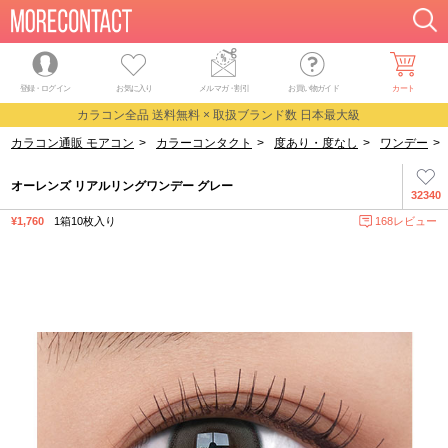
登録・ログイン
お気に入り
メルマガ
・
割引
お買い物ガイド
カート
カラコン全品 送料無料 × 取扱ブランド数 日本最大級
カラコン通販 モアコン
>
カラーコンタクト
>
度あり・度なし
>
ワンデー
>
オーレンズ リアルリングワンデー グレー
32340
¥1,760
1箱10枚入り
168レビュー