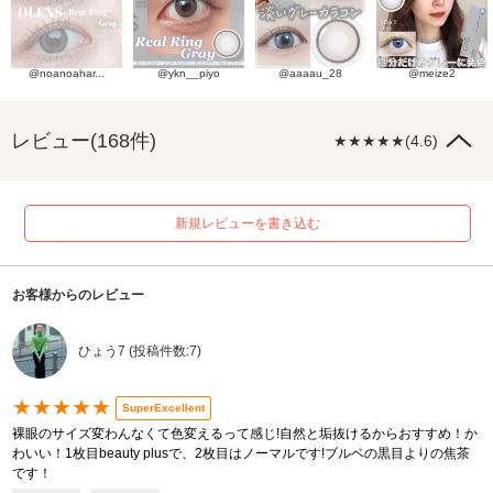
@noanoahar...
@ykn__piyo
@aaaau_28
@meize2
レビュー(168件)
★★★★★(4.6)
新規レビューを書き込む
お客様からのレビュー
ひょう7 (投稿件数:7)
★★★★★
SuperExcellent
裸眼のサイズ変わんなくて色変えるって感じ!自然と垢抜けるからおすすめ！か
わいい！1枚目beauty plusで、2枚目はノーマルです!ブルベの黒目よりの焦茶
です！