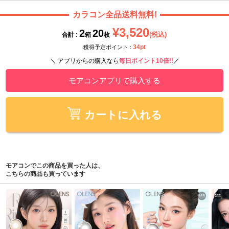
カラコン全品送料無料!
¥3,520
2
20
(税込)
合計 :
箱
枚
34pt
獲得予定ポイント :
＼ アプリからの購入なら
毎日ポイント10倍!!
／
モアコンアプリで購入する
カートに入れる
モアコンでこの商品を買った人は、
こちらの商品も買っています