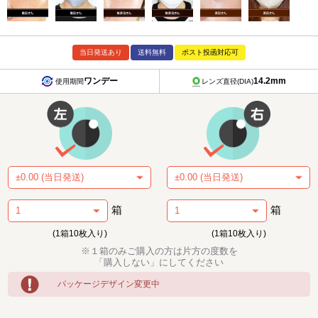
当日発送あり
送料無料
ポスト投函対応可
ワンデー
14.2mm
使用期間
レンズ直径(DIA)
箱
箱
(1箱10枚入り)
(1箱10枚入り)
※１箱のみご購入の方は片方の度数を
「購入しない」にしてください
パッケージデザイン変更中