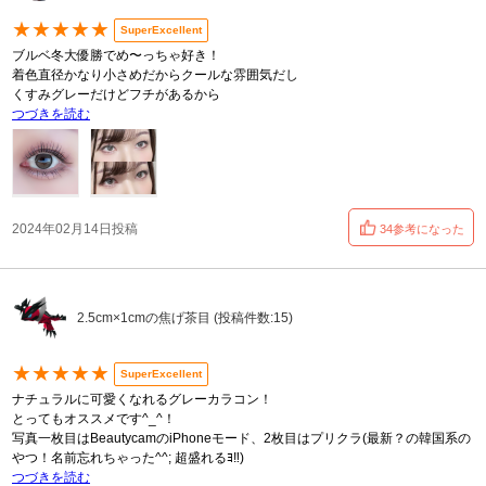
★★★★★
SuperExcellent
ブルベ冬大優勝でめ〜っちゃ好き！
着色直径かなり小さめだからクールな雰囲気だし
くすみグレーだけどフチがあるから
つづきを読む
2024年02月14日投稿
34参考になった
2.5cm×1cmの焦げ茶目 (投稿件数:15)
★★★★★
SuperExcellent
ナチュラルに可愛くなれるグレーカラコン！
とってもオススメです^_^！
写真一枚目はBeautycamのiPhoneモード、2枚目はプリクラ(最新？の韓国系の
やつ！名前忘れちゃった^^; 超盛れるﾖ‼️)
つづきを読む