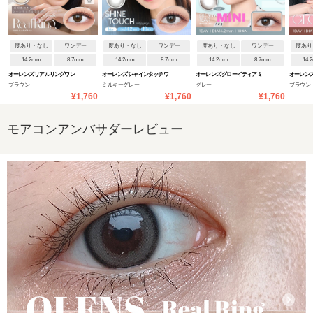
度あり・なし
ワンデー
度あり・なし
ワンデー
度あり・なし
ワンデー
度あり
14.2mm
8.7mm
14.2mm
8.7mm
14.2mm
8.7mm
14.
オーレンズ リアルリングワン
オーレンズ シャインタッチワ
オーレンズ グローイティアミ
オーレンズ
ブラウン
ミルキーグレー
グレー
ブラウン
デー
ンデー
ニワンデー
¥1,760
¥1,760
¥1,760
モアコンアンバサダーレビュー