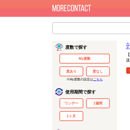
カ
度数で探す
オ
【
My度数
送
度あり
度なし
※My度数の設定は
こちら
使用期間で探す
ワンデー
2週間
1ヶ月