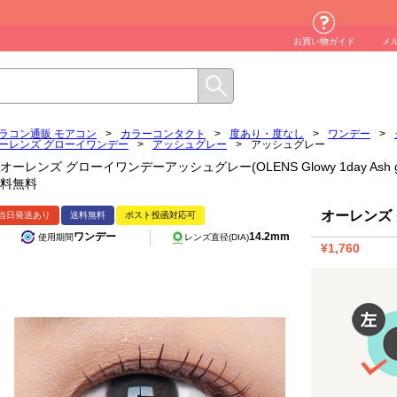
お買い物ガイド
メ
ラコン通販 モアコン
>
カラーコンタクト
>
度あり・度なし
>
ワンデー
>
ーレンズ グローイワンデー
>
アッシュグレー
>
アッシュグレー
オーレンズ グローイワンデーアッシュグレー(OLENS Glowy 1day Ash
料無料
オーレンズ
当日発送あり
送料無料
ポスト投函対応可
ワンデー
14.2mm
使用期間
レンズ直径(DIA)
¥1,760