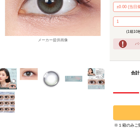
(1箱10
パ
メーカー提供画像
合計
※１箱のみご