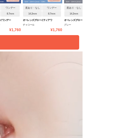
ワンデー
度あり・なし
ワンデー
度あり・なし
ワンデー
度あり・なし
ワンデ
8.7mm
14.2mm
8.7mm
14.2mm
8.7mm
14.5mm
8.7mm
ーイワンデー
オーレンズ グローイティアワ
オーレンズ グローイティアワ
ワンデーリフレア アンローラ
ー
チャコール
グレー
ルナングレー
ンデー
ンデー
¥1,760
¥1,760
¥1,760
¥1