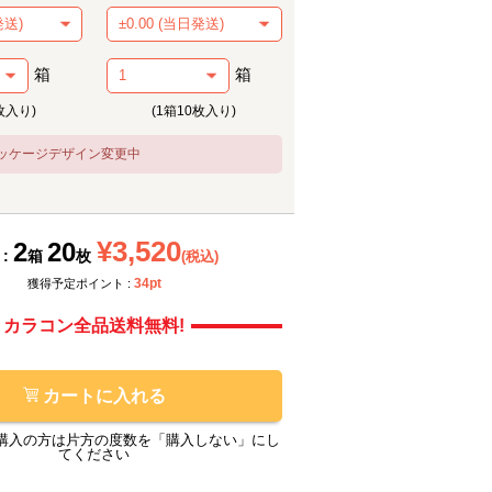
箱
箱
枚入り)
(1箱10枚入り)
ッケージデザイン変更中
メーカー提供画像
モアコ
¥3,520
2
20
 :
箱
枚
(税込)
34pt
獲得予定ポイント :
カラコン全品送料無料!
カートに入れる
購入の方は片方の度数を「購入しない」にし
てください