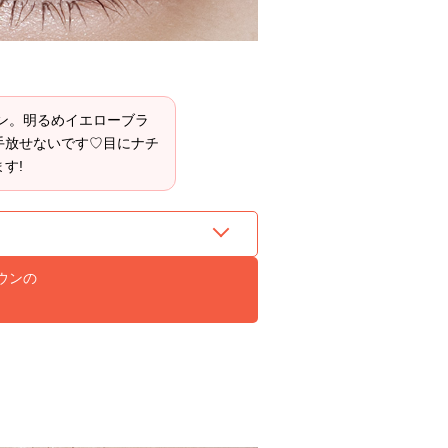
ン。明るめイエローブラ
手放せないです♡目にナチ
ジェニーピンク
す!
詳細をCHECK
ラウンの