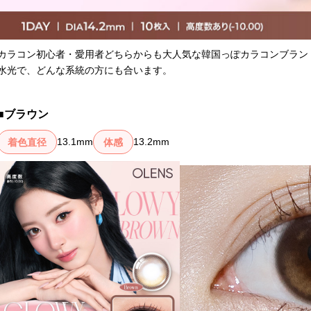
カラコン初心者・愛用者どちらからも大人気な韓国っぽカラコンブラン
水光で、どんな系統の方にも合います。
ブラウン
ダズルグレー
セレングロー
詳細をCHECK
詳細をCHECK
13.1mm
13.2mm
着色直径
体感
グレーシャトン
リュヌベージュ
詳細をCHECK
詳細をCHECK