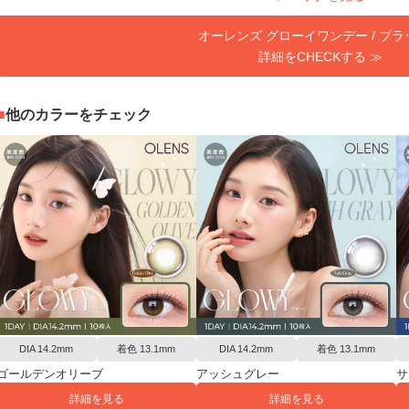
オーレンズ グローイワンデー / ブ
詳細をCHECKする ≫
他のカラーをチェック
DIA 14.2mm
着色 13.1mm
DIA 14.2mm
着色 13.1mm
ゴールデンオリーブ
アッシュグレー
サ
詳細を見る
詳細を見る