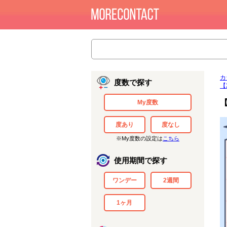
カ
度数で探す
【
My度数
度あり
度なし
※My度数の設定は
こちら
使用期間で探す
ワンデー
2週間
1ヶ月