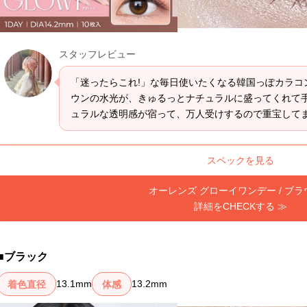
スタッフレビュー
「迷ったらこれ!」な毎日使いたくなる韓国っぽカラコ
ウンの水光が、きゅるっとナチュラルに盛ってくれて
ハヌルブルー
ドラマティックグレー
ュラルな透明感が宿って、万人受けするので重宝してま
詳細をCHECK
詳細をCHECK
スペックを見る
オーレンズ グローイワンデー / ブ
詳細をCHECKする ≫
エトワールベージュ
ルーセントグレー
ブラック
詳細をCHECK
詳細をCHECK
13.1mm
13.2mm
着色直径
体感