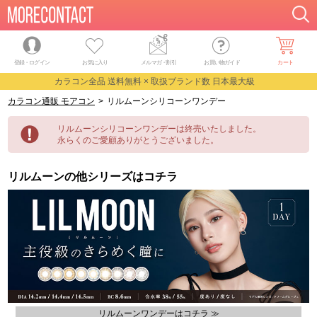
登録・ログイン
お気に入り
メルマガ
・
割引
お買い物ガイド
カート
カラコン全品 送料無料 × 取扱ブランド数 日本最大級
カラコン通販 モアコン
>
リルムーンシリコーンワンデー
リルムーンシリコーンワンデーは終売いたしました。
永らくのご愛顧ありがとうございました。
リルムーンの他シリーズはコチラ
リルムーンワンデーはコチラ ≫