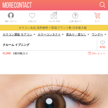
登録・ログイン
お気に入り
メルマガ
・
割引
お買い物ガイド
カート
カラコン全品 送料無料 × 取扱ブランド数 日本最大級
カラコン通販 モアコン
>
カラーコンタクト
>
度あり・度なし
>
ワンデー
>
クルーム イブニング
5721
¥1,848
1箱10枚入り
16レビュー