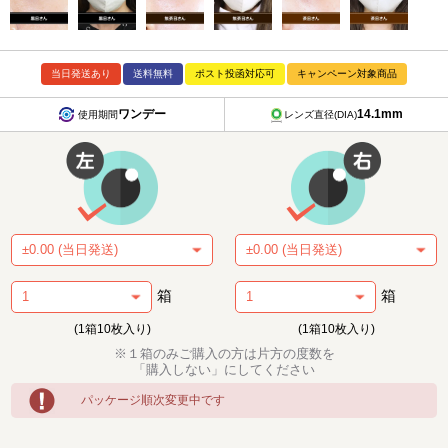
当日発送あり
送料無料
ポスト投函対応可
キャンペーン対象商品
ワンデー
14.1mm
使用期間
レンズ直径(DIA)
箱
箱
(1箱10枚入り)
(1箱10枚入り)
※１箱のみご購入の方は片方の度数を
「購入しない」にしてください
パッケージ順次変更中です