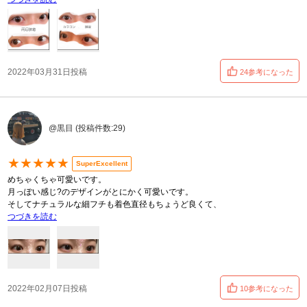
2022年03月31日投稿
24参考になった
@黒目 (投稿件数:29)
★★★★★
SuperExcellent
めちゃくちゃ可愛いです。
月っぽい感じ?のデザインがとにかく可愛いです。
そしてナチュラルな細フチも着色直径もちょうど良くて、
つづきを読む
2022年02月07日投稿
10参考になった