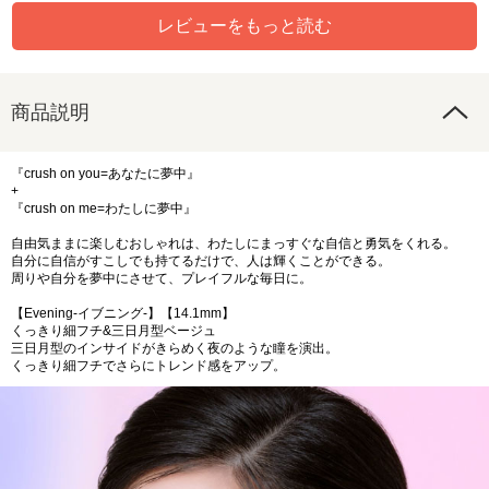
レビューをもっと読む
商品説明
『crush on you=あなたに夢中』
+
『crush on me=わたしに夢中』
自由気ままに楽しむおしゃれは、わたしにまっすぐな自信と勇気をくれる。
自分に自信がすこしでも持てるだけで、人は輝くことができる。
周りや自分を夢中にさせて、プレイフルな毎日に。
【Evening-イブニング-】【14.1mm】
くっきり細フチ&三日月型ベージュ
三日月型のインサイドがきらめく夜のような瞳を演出。
くっきり細フチでさらにトレンド感をアップ。