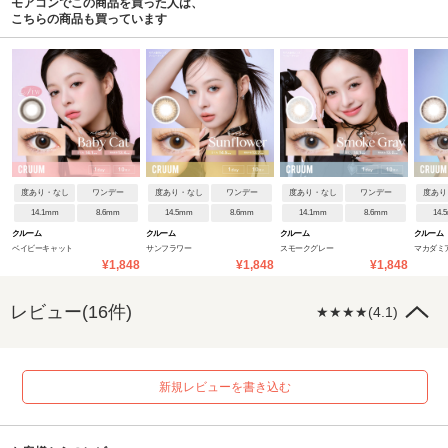
モアコンでこの商品を買った人は、
こちらの商品も買っています
度あり・なし
ワンデー
度あり・なし
ワンデー
度あり・なし
ワンデー
度あり
14.1mm
8.6mm
14.5mm
8.6mm
14.1mm
8.6mm
14.
クルーム
クルーム
クルーム
クルーム
ベイビーキャット
サンフラワー
スモークグレー
マカダミ
¥1,848
¥1,848
¥1,848
レビュー(16件)
★★★★(4.1)
新規レビューを書き込む