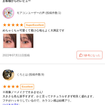
お客様からのレビュー
モアコンユーザーの声 (投稿件数:1)
★★★★★
SuperExcellent
めちゃくちゃ可愛くて着け心地もよく大満足です
2022年07月11日投稿
3参考になった
くろとは (投稿件数:9)
★★★★
Excellent
※画像ノーメイクですみません!
大きさも色も派手すぎず、かと言ってナチュラルすぎず程良く盛れます。
フチがハッキリしているので、カラコン感は結構アリ。
つづきを読む