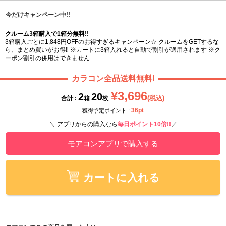
今だけキャンペーン中!!
クルーム3箱購入で1箱分無料!!
3箱購入ごとに1,848円OFFのお得すぎるキャンペーン☆ クルームをGETするな
ら、まとめ買いがお得‼ ※カートに3箱入れると自動で割引が適用されます ※ク
ーポン割引の併用はできません
カラコン全品送料無料!
¥3,696
2
20
(税込)
合計 :
箱
枚
36pt
獲得予定ポイント :
＼ アプリからの購入なら
毎日ポイント10倍!!
／
モアコンアプリで購入する
カートに入れる