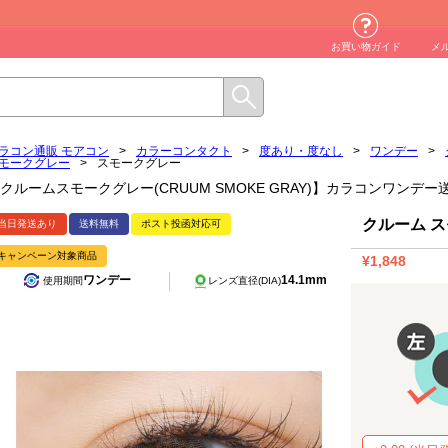
お買い物ガイド
メ
ラコン通販 モアコン
>
カラーコンタクト
>
度あり・度なし
>
ワンデー
>
モークグレー
>
スモークグレー
クルームスモークグレー(CRUUM SMOKE GRAY)】カラコンワンデー
クルーム 
当日発送あり
送料無料
ポスト投函対応可
キャンペーン対象商品
¥1,848
ワンデー
14.1mm
使用期間
レンズ直径(DIA)