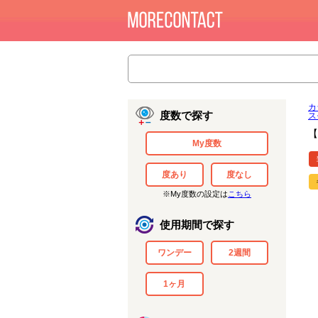
カ
度数で探す
ス
【
My度数
度あり
度なし
※My度数の設定は
こちら
使用期間で探す
ワンデー
2週間
1ヶ月