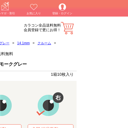
ルマガ・割引
お気に入り
登録・ログイン
カラコン全品送料無料
会員登録で更にお得！
グレー
>
14.1mm
>
クルーム
>
送料無料
スモークグレー
1箱10枚入り