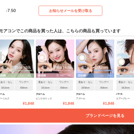
-7.50
お知らせメールを受け取る
モアコンでこの商品を買った人は、こちらの商品も買っています
度あり・なし
ワンデー
度あり・なし
ワンデー
度あり・なし
ワンデー
度あり・なし
14.1mm
8.6mm
14.1mm
8.6mm
14.5mm
8.6mm
14.2mm
ルーム
クルーム
クルーム
パース
アーミルク
ピンクホリック
アズール
エアーグレー
¥1,848
¥1,848
¥1,848
ブランドページを見る