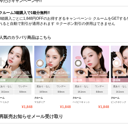
今だけキャンペーン中!!
クルーム3箱購入で1箱分無料!!
3箱購入ごとに1,848円OFFのお得すぎるキャンペーン☆ クルームをGETす
れると自動で割引が適用されます ※クーポン割引の併用はできません
人気のカラバリ商品はこちら
度あり・なし
ワンデー
度あり・なし
ワンデー
度あり・なし
ワンデー
度あり・なし
14.1mm
8.6mm
14.5mm
8.6mm
14.1mm
8.6mm
14.1mm
ルーム
クルーム
クルーム
クルーム
アーミルク
マカダミア
ベイビーキャット
ピンクホリック
¥1,848
¥1,848
¥1,848
再販売お知らせメール受け取り