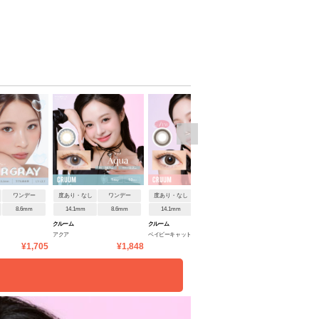
>
ワンデー
度あり・なし
ワンデー
度あり・なし
ワンデー
度あり・なし
ワンデ
8.6mm
14.1mm
8.6mm
14.1mm
8.6mm
14.5mm
8.6mm
クルーム
クルーム
クルーム
アクア
ベイビーキャット
マカダミア
¥1,705
¥1,848
¥1,848
¥1