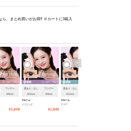
るなら、まとめ買いがお得‼ ※カートに3箱入
>
ワンデー
度あり・なし
ワンデー
度あり・なし
ワンデー
度あり・なし
ワンデ
8.6mm
14.1mm
8.6mm
14.1mm
8.6mm
14.5mm
8.6mm
クルーム
クルーム
クルーム
イブニング
アクア
アズール
¥1,848
¥1,848
¥1,848
¥1