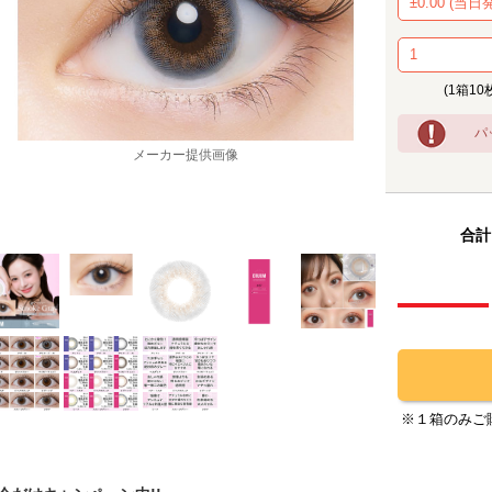
(1箱10
パ
メーカー提供画像
合計
※１箱のみご