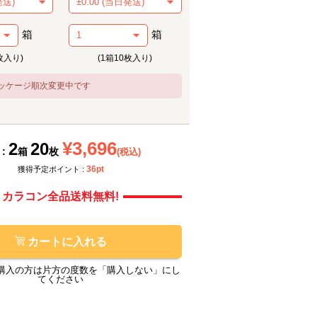
箱
箱
枚入り)
(1箱10枚入り)
ッケージ順次変更中です
¥3,696
2
20
 :
箱
枚
(税込)
メーカー提供画像
メーカ
36pt
獲得予定ポイント :
カラコン全品送料無料!
カートに入れる
購入の方は片方の度数を「購入しない」にし
てください