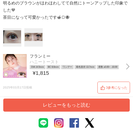
明るめのブラウンがほわほわしてて自然にトーンアップした印象で
した🤎
茶目になって可愛かったです🍯🍞🐝
フランミー
ハニートースト
DIA 14.5mm
BC 8.6mm
ワンデー
着色直径 13.7mm
度数 ±0.00~ -10.00
¥1,815
2025年03月17日投稿
3参考になった
レビューをもっと読む