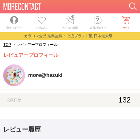
登録・ログイン
お気に入り
メルマガ
・
割引
お買い物ガイド
カート
カラコン全品 送料無料 × 取扱ブランド数 日本最大級
TOP
>
レビュアープロフィール
レビュアープロフィール
more@hazuki
132
投稿件数
レビュー履歴