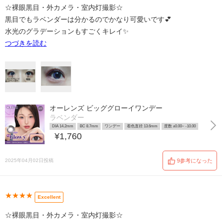
☆裸眼黒目・外カメラ・室内灯撮影☆
黒目でもラベンダーは分かるのでかなり可愛いです💕
水光のグラデーションもすごくキレイ✨️
つづきを読む
オーレンズ ビッググローイワンデー
ラベンダー
DIA 14.2mm
BC 8.7mm
ワンデー
着色直径 13.6mm
度数 ±0.00~ -10.00
¥1,760
2025年04月02日投稿
9参考になった
★★★★
Excellent
☆裸眼黒目・外カメラ・室内灯撮影☆