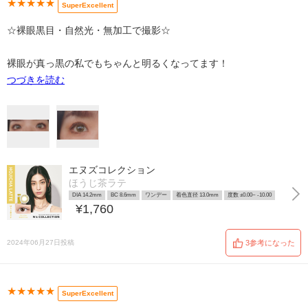
★★★★★
SuperExcellent
☆裸眼黒目・自然光・無加工で撮影☆
裸眼が真っ黒の私でもちゃんと明るくなってます！
つづきを読む
エヌズコレクション
ほうじ茶ラテ
DIA 14.2mm
BC 8.6mm
ワンデー
着色直径 13.0mm
度数 ±0.00~ -10.00
¥1,760
2024年06月27日投稿
3参考になった
★★★★★
SuperExcellent