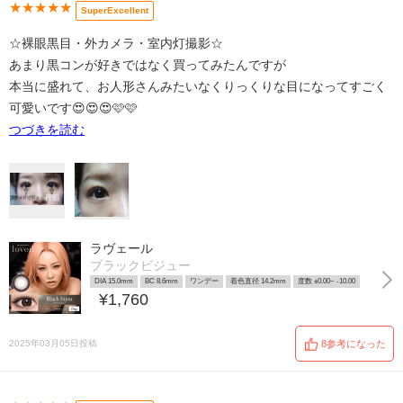
★★★★★
SuperExcellent
☆裸眼黒目・外カメラ・室内灯撮影☆
あまり黒コンが好きではなく買ってみたんですが
本当に盛れて、お人形さんみたいなくりっくりな目になってすごく
可愛いです😍😍😍🩷🩷
つづきを読む
ラヴェール
ブラックビジュー
DIA 15.0mm
BC 8.6mm
ワンデー
着色直径 14.2mm
度数 ±0.00~ -10.00
¥1,760
2025年03月05日投稿
8参考になった