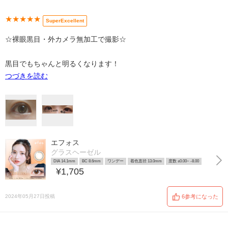
★★★★★
SuperExcellent
☆裸眼黒目・外カメラ無加工で撮影☆
黒目でもちゃんと明るくなります！
つづきを読む
エフォス
グラスヘーゼル
DIA 14.1mm
BC 8.6mm
ワンデー
着色直径 13.0mm
度数 ±0.00~ -8.00
¥1,705
2024年05月27日投稿
6参考になった