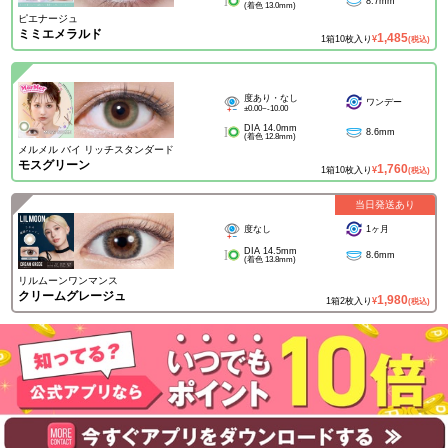
8.7mm
(着色 13.0mm)
ピエナージュ
ミミエメラルド
1,485
1箱10枚入り
¥
(税込)
度あり・なし
ワンデー
±0.00~-10.00
DIA 14.0mm
8.6mm
(着色 12.8mm)
メルメル バイ リッチスタンダード
モスグリーン
1,760
1箱10枚入り
¥
(税込)
当日発送あり
度なし
1ヶ月
DIA 14.5mm
8.6mm
(着色 13.8mm)
リルムーンワンマンス
クリームグレージュ
1,980
1箱2枚入り
¥
(税込)