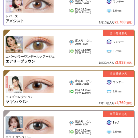
度あり・なし
ワンデー
±0.00~-10.00
DIA 14.2mm
8.6mm
(着色 13.6mm)
トパーズ
アメジスト
1,760
1箱10枚入り
¥
(税込)
当日発送あり
度あり・なし
ワンデー
±0.00~-8.00
DIA 14.5mm
8.7mm
(着色 13.8mm)
エバーカラーワンデールクアージュ
エアリーブラウン
3,938
1箱30枚入り
¥
(税込)
当日発送あり
度あり・なし
ワンデー
±0.00~-10.00
DIA 14.2mm
8.6mm
(着色 12.5mm)
エヌズコレクション
ヤキソバパン
1,760
1箱10枚入り
¥
(税込)
当日発送あり
度あり・なし
1ヶ月
±0.00~-8.00
DIA 14.2mm
8.6mm
(着色 12.8mm)
モラク マンスリー