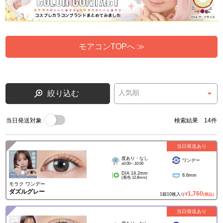
モアコンTOPへ ≫
絞り込む
当日発送対象
検索結果 14件
当日発送あり
度あり・なし
ワンデー
±0.00~-10.00
DIA 14.2mm
8.6mm
(着色 12.8mm)
モラク ワンデー
ダズルグレー
1,760
1箱10枚入り
¥
(税込)
当日発送あり