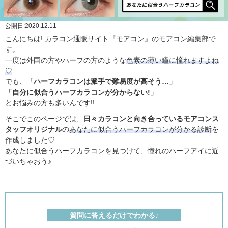
公開日:
2020.12.11
こんにちは! カラコン通販サイト『モアコン』のモアコン編集部で
す。
一度は外国の方やハーフの方のような
色素の薄い瞳に憧れますよね
♡
でも、
「ハーフカラコンは派手で難易度が高そう…」
「自分に似合うハーフカラコンが分からない!」
とお悩みの方も多いんです!!
そこでこのページでは、
日々カラコンと向き合っているモアコンス
タッフオリジナル
の
あなたに似合うハーフカラコンが分かる診断
を
作成しました♡
あなたに似合うハーフカラコンを見つけて、憧れのハーフアイに近
づいちゃおう♪
質問に答えるだけでわかる♪