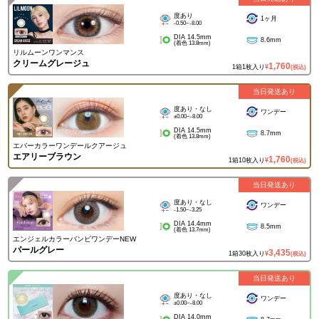
度あり
1ヶ月
-0.50~-8.00
DIA 14.5mm
8.6mm
(着色 13.8mm)
リルムーンワンマンス
クリームグレージュ
1,760
1箱1枚入り
¥
(税込)
当日発送あり
度あり・なし
ワンデー
±0.00~-8.00
DIA 14.5mm
8.7mm
(着色 13.8mm)
エバーカラーワンデールクアージュ
エアリーブラウン
1,760
1箱10枚入り
¥
(税込)
当日発送あり
度あり・なし
ワンデー
-1.50~-3.25
DIA 14.4mm
8.5mm
(着色 13.7mm)
エンジェルカラーバンビワンデーNEW
パールグレー
3,435
1箱30枚入り
¥
(税込)
当日発送あり
度あり・なし
ワンデー
±0.00~-8.00
DIA 14.0mm