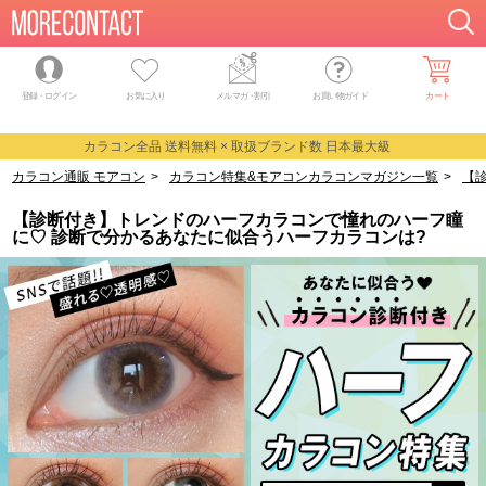
登録・ログイン
お気に入り
メルマガ
・
割引
お買い物ガイド
カート
カラコン全品 送料無料 × 取扱ブランド数 日本最大級
カラコン通販 モアコン
>
カラコン特集&モアコンカラコンマガジン一覧
>
【
【診断付き】トレンドのハーフカラコンで憧れのハーフ瞳
に♡ 診断で分かるあなたに似合うハーフカラコンは?