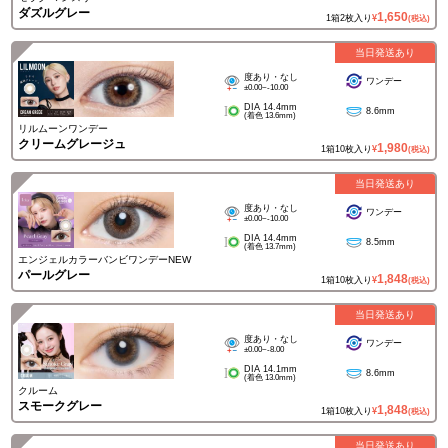
ダズルグレー
1,650
1箱2枚入り
¥
(税込)
当日発送あり
度あり・なし
ワンデー
±0.00~-10.00
DIA 14.4mm
8.6mm
(着色 13.6mm)
リルムーンワンデー
クリームグレージュ
1,980
1箱10枚入り
¥
(税込)
当日発送あり
度あり・なし
ワンデー
±0.00~-10.00
DIA 14.4mm
8.5mm
(着色 13.7mm)
エンジェルカラーバンビワンデーNEW
パールグレー
1,848
1箱10枚入り
¥
(税込)
当日発送あり
度あり・なし
ワンデー
±0.00~-8.00
DIA 14.1mm
8.6mm
(着色 13.0mm)
クルーム
スモークグレー
1,848
1箱10枚入り
¥
(税込)
当日発送あり