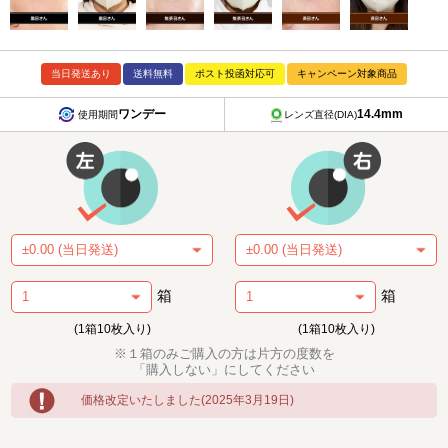
当日発送あり
送料無料
ポスト投函対応可
キャンペーン対象商品
ワンデー
14.4mm
使用期間
レンズ直径(DIA)
箱
箱
(1箱10枚入り)
(1箱10枚入り)
※１箱のみご購入の方は片方の度数を
「購入しない」にしてください
価格改定いたしました(2025年3月19日)