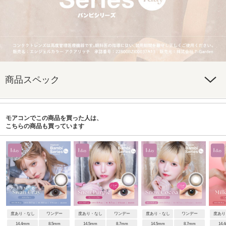
商品スペック
モアコンでこの商品を買った人は、
こちらの商品も買っています
度あり・なし
ワンデー
度あり・なし
ワンデー
度あり・なし
ワンデー
度あり
14.4mm
8.5mm
14.5mm
8.7mm
14.5mm
8.7mm
14.