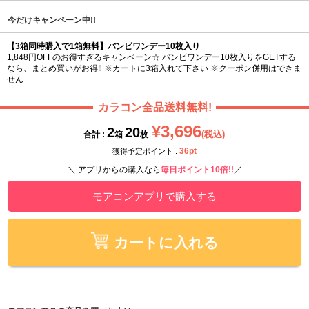
今だけキャンペーン中!!
【3箱同時購入で1箱無料】バンビワンデー10枚入り
1,848円OFFのお得すぎるキャンペーン☆ バンビワンデー10枚入りをGETする
なら、まとめ買いがお得‼ ※カートに3箱入れて下さい ※クーポン併用はできま
せん
カラコン全品送料無料!
¥3,696
2
20
(税込)
合計 :
箱
枚
36pt
獲得予定ポイント :
＼ アプリからの購入なら
毎日ポイント10倍!!
／
モアコンアプリで購入する
カートに入れる