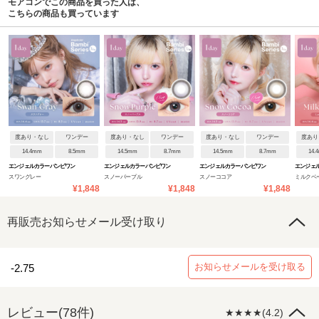
モアコンでこの商品を買った人は、
こちらの商品も買っています
度あり・なし
ワンデー
度あり・なし
ワンデー
度あり・なし
ワンデー
度あり
14.4mm
8.5mm
14.5mm
8.7mm
14.5mm
8.7mm
14.
エンジェルカラーバンビワン
エンジェルカラーバンビワン
エンジェルカラーバンビワン
エンジェ
スワングレー
スノーパープル
スノーココア
ミルクベ
デーNEW
デーNEW
デーNEW
デーNEW
¥1,848
¥1,848
¥1,848
再販売お知らせメール受け取り
お知らせメールを受け取る
-2.75
レビュー(78件)
★★★★(4.2)