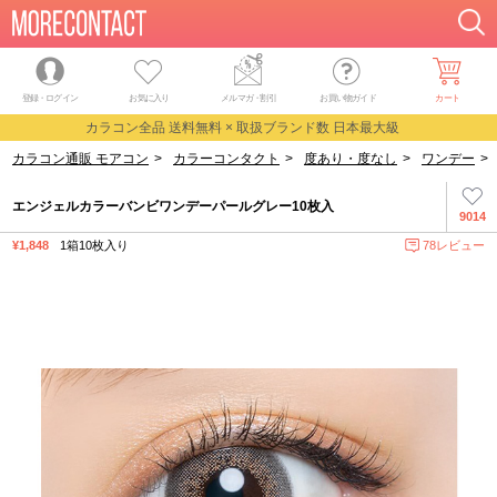
登録・ログイン
お気に入り
メルマガ
・
割引
お買い物ガイド
カート
カラコン全品 送料無料 × 取扱ブランド数 日本最大級
カラコン通販 モアコン
>
カラーコンタクト
>
度あり・度なし
>
ワンデー
>
エンジェルカラーバンビワンデーパールグレー10枚入
9014
¥1,848
1箱10枚入り
78レビュー