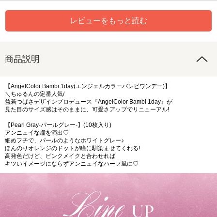
レビューをもっと読む
商品説明
【AngelColor Bambi 1day(エンジェルカラーバンビワンデー)】
＼ちゅるんの定番人気/
益若つばさデザインプロデュース『AngelColor Bambi 1day』が
見た目のサイズ感はそのままに、可愛さアップでリニューアル!
【Pearl Gray-パールグレー-】(10枚入り)
アンニュイな瞳を演出♡
細めフチで、パールのようなホワイトグレー♪
ほんのりオレンジのドットが瞳に馴染ませてくれる!
高発色だけど、ピンクメイクと合わせれば
キツいイメージにならずアンニュイなハーフ風に♡