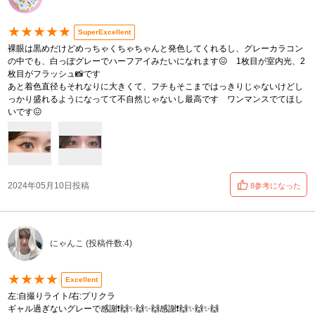
★★★★★
SuperExcellent
裸眼は黒めだけどめっちゃくちゃちゃんと発色してくれるし、グレーカラコン
の中でも、白っぽグレーでハーフアイみたいになれます😖 1枚目が室内光、2
枚目がフラッシュ📸です
あと着色直径もそれなりに大きくて、フチもそこまではっきりじゃないけどし
っかり盛れるようになってて不自然じゃないし最高です ワンマンスでてほし
いです😖
2024年05月10日投稿
8参考になった
にゃんこ (投稿件数:4)
★★★★
Excellent
左:自撮りライト/右:プリクラ
ギャル過ぎないグレーで感謝❗️🙌✨🙌✨🙌感謝❗️🙌✨🙌✨🙌