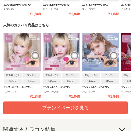
エンジェルカラーバンビワン
エンジェルカラーバンビワン
エンジェルカラーバンビワン
エンジェ
スワングレー
スノーパープル
スノーココア
ミルクベ
デーNEW
デーNEW
デーNEW
デーNEW
¥1,848
¥1,848
¥1,848
人気のカラバリ商品はこちら
度あり・なし
ワンデー
度あり・なし
ワンデー
度あり・なし
ワンデー
度あり
14.5mm
8.7mm
14.5mm
8.7mm
14.4mm
8.5mm
15.
エンジェルカラーバンビワン
エンジェルカラーバンビワン
エンジェルカラーバンビワン
エンジェ
スノーココア
スノーパープル
スワングレー
ハニーム
デーNEW
デーNEW
デーNEW
デーNEW
¥1,848
¥1,848
¥1,848
ブランドページを見る
関連するカラコン特集