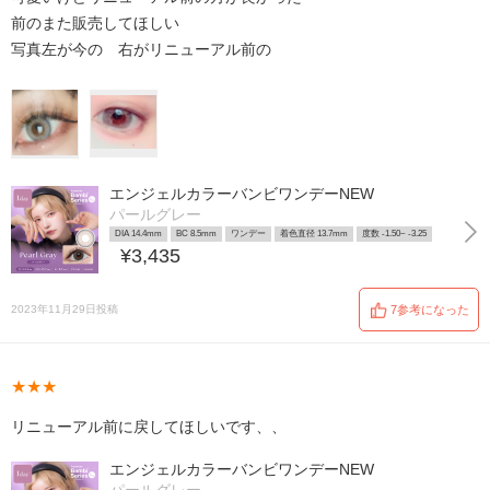
前のまた販売してほしい
写真左が今の 右がリニューアル前の
エンジェルカラーバンビワンデーNEW
パールグレー
DIA 14.4mm
BC 8.5mm
ワンデー
着色直径 13.7mm
度数 -1.50~ -3.25
¥3,435
2023年11月29日投稿
7参考になった
★★★
リニューアル前に戻してほしいです、、
エンジェルカラーバンビワンデーNEW