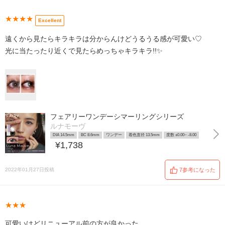
★★★★
Excellent
遠くから見たらキラキラは分からんけどうるうる感が可愛い♡
光に当たったり近くで見たらめっちゃキラキラ!!✨
フェアリーワンデーシマーリングシリーズ
ルナモーヴ
DIA 14.5mm
BC 8.6mm
ワンデー
着色直径 13.5mm
度数 ±0.00~ -8.00
¥1,738
2022年01月27日投稿
7参考になった
★★★
可愛いけどリニューアル前の方が良かった