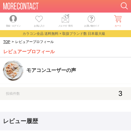
登録・ログイン
お気に入り
メルマガ
・
割引
お買い物ガイド
カート
カラコン全品 送料無料 × 取扱ブランド数 日本最大級
TOP
>
レビュアープロフィール
レビュアープロフィール
モアコンユーザーの声
3
投稿件数
レビュー履歴