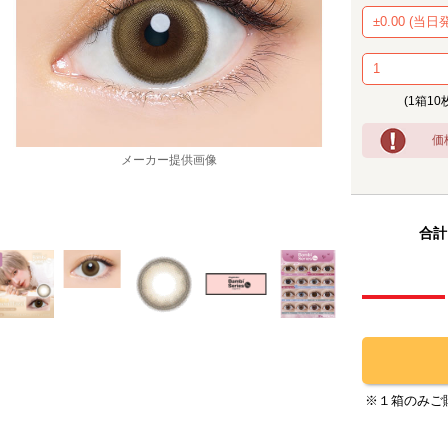
(1箱10
価
合計
メーカー提供画像
※１箱のみご