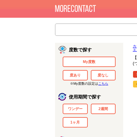
カ
度数で探す
エ
【
My度数
(
度あり
度なし
※My度数の設定は
こちら
使用期間で探す
ワンデー
2週間
1ヶ月