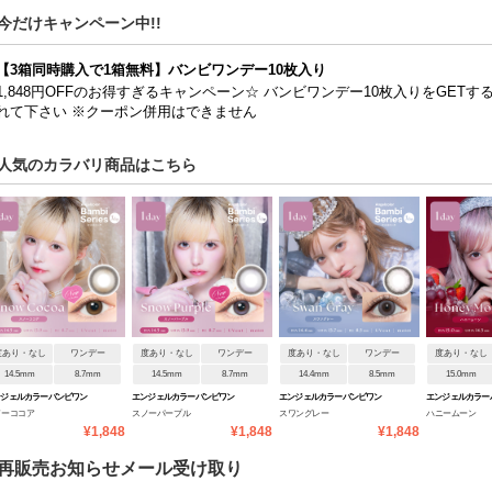
今だけキャンペーン中!!
【3箱同時購入で1箱無料】バンビワンデー10枚入り
1,848円OFFのお得すぎるキャンペーン☆ バンビワンデー10枚入りをGET
れて下さい ※クーポン併用はできません
人気のカラバリ商品はこちら
度あり・なし
ワンデー
度あり・なし
ワンデー
度あり・なし
ワンデー
度あり・なし
14.5mm
8.7mm
14.5mm
8.7mm
14.4mm
8.5mm
15.0mm
ンジェルカラーバンビワン
エンジェルカラーバンビワン
エンジェルカラーバンビワン
エンジェルカラー
ノーココア
スノーパープル
スワングレー
ハニームーン
NEW
デーNEW
デーNEW
デーNEW
¥1,848
¥1,848
¥1,848
再販売お知らせメール受け取り