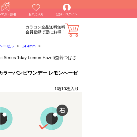
ルマガ・割引
お気に入り
登録・ログイン
カラコン全品送料無料
会員登録で更にお得！
ヘーゼル
>
14.4mm
>
ies 1day Lemon Hazel)益若つばさ
カラーバンビワンデー レモンヘーゼ
1箱10枚入り