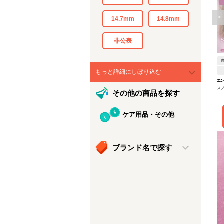
<
14.7mm
14.8mm
非公表
もっと詳細にしぼり込む
エ
ス
その他の商品を探す
デー
ケア用品・その他
ブランド名で探す