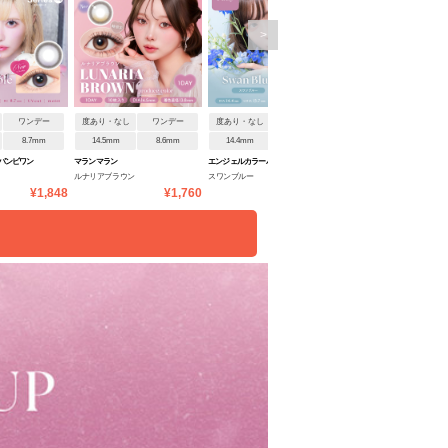
>
ワンデー
度あり・なし
ワンデー
度あり・なし
ワンデー
度あり・なし
ワンデ
8.7mm
14.5mm
8.6mm
14.4mm
8.5mm
14.5mm
8.6mm
バンビワン
マランマラン
エンジェルカラーバンビワン
マランマラン
ルナリアブラウン
スワンブルー
ルナリアオリーブ
デーNEW
¥1,848
¥1,760
¥1,848
¥1