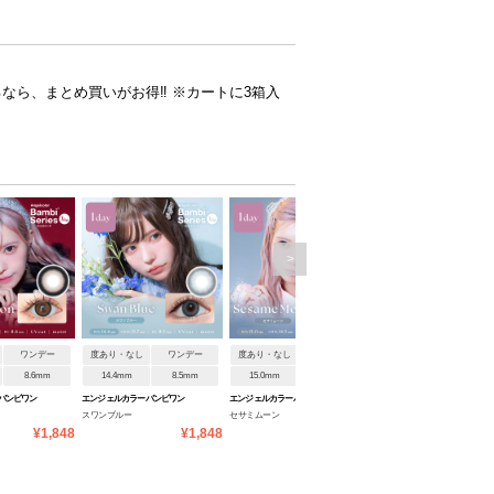
するなら、まとめ買いがお得‼ ※カートに3箱入
>
ワンデー
度あり・なし
ワンデー
度あり・なし
ワンデー
度あり・なし
ワンデ
8.6mm
14.4mm
8.5mm
15.0mm
8.6mm
14.4mm
8.5mm
バンビワン
エンジェルカラーバンビワン
エンジェルカラーバンビワン
エンジェルカラーバンビワン
スワンブルー
セサミムーン
アーモンド
デーNEW
デーNEW
デーNEW
¥1,848
¥1,848
¥1,848
¥1