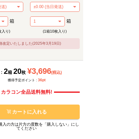
箱
箱
枚入り)
(1箱10枚入り)
格改定いたしました(2025年3月19日)
¥3,696
2
20
 :
箱
枚
(税込)
メーカー提供画像
モアコ
36pt
獲得予定ポイント :
カラコン全品送料無料!
カートに入れる
購入の方は片方の度数を「購入しない」にし
てください