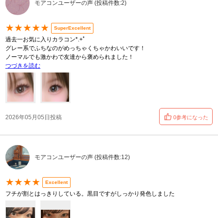
モアコンユーザーの声 (投稿件数:2)
★★★★★
SuperExcellent
過去一お気に入りカラコン*.+ﾟ
グレー系でふちなのがめっちゃくちゃかわいいです！
ノーマルでも激かわで友達から褒められました！
つづきを読む
2026年05月05日投稿
0参考になった
モアコンユーザーの声 (投稿件数:12)
★★★★
Excellent
フチが割とはっきりしている。黒目ですがしっかり発色しました