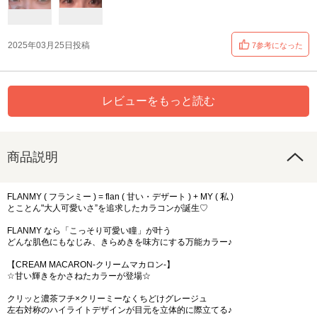
2025年03月25日投稿
7参考になった
レビューをもっと読む
商品説明
FLANMY ( フランミー ) = flan ( 甘い・デザート ) + MY ( 私 )
とことん"大人可愛いさ”を追求したカラコンが誕生♡
FLANMY なら「こっそり可愛い瞳」が叶う
どんな肌色にもなじみ、きらめきを味方にする万能カラー♪
【CREAM MACARON-クリームマカロン-】
☆甘い輝きをかさねたカラーが登場☆
クリッと濃茶フチ×クリーミーなくちどけグレージュ
左右対称のハイライトデザインが目元を立体的に際立てる♪