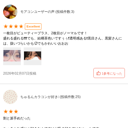
モアコンユーザーの声 (投稿件数:3)
★★★★
Excellent
一枚目がビューティープラス、2枚目がノーマルです！
盛れる盛れる❗️❗️❗️でも、結構茶色いですぅぅ❗️透明感ある❗️黒目さん、黒髪さんに
は、扱いづらいかも🥵でもかわいいおおお
2026年02月07日投稿
1参考になった
ちゅるんカラコンが好き❕ (投稿件数:25)
★★★
割と派手めだった