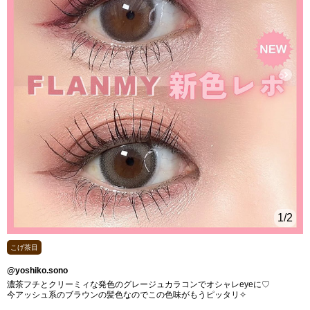
1
/2
こげ茶目
@yoshiko.sono
濃茶フチとクリーミィな発色のグレージュカラコンでオシャレeyeに♡
今アッシュ系のブラウンの髪色なのでこの色味がもうピッタリ✧