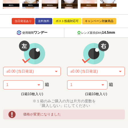
当日発送あり
送料無料
ポスト投函対応可
キャンペーン対象商品
ワンデー
14.5mm
使用期間
レンズ直径(DIA)
箱
箱
(1箱10枚入り)
(1箱10枚入り)
※１箱のみご購入の方は片方の度数を
「購入しない」にしてください
価格が変更になりました