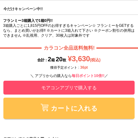
今だけキャンペーン中!!
フランミー3箱購入で1箱0円!!
3箱購入ごとに1,815円OFFのお得すぎるキャンペーン☆ フランミーをGETする
なら、まとめ買いがお得‼ ※カートに3箱入れて下さい ※クーポン割引の併用は
できません ※乱視用、クリア、30枚入は対象外です
カラコン全品送料無料!
¥3,630
2
20
(税込)
合計 :
箱
枚
36pt
獲得予定ポイント :
＼ アプリからの購入なら
毎日ポイント10倍!!
／
モアコンアプリで購入する
カートに入れる