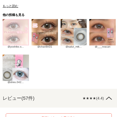
もっと読む
他の投稿も見る
@yoshiko.s...
@chanlim31
@salut_mik...
@___nracan
@shiro.042...
レビュー(57件)
★★★★(4.4)