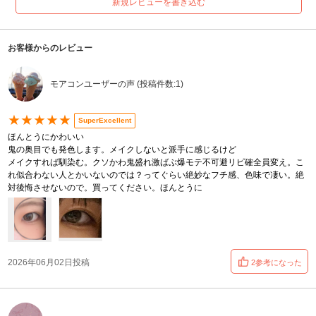
新規レビューを書き込む
お客様からのレビュー
モアコンユーザーの声 (投稿件数:1)
★★★★★
SuperExcellent
ほんとうにかわいい
鬼の奥目でも発色します。メイクしないと派手に感じるけど
メイクすれば馴染む。クソかわ鬼盛れ激ばぶ爆モテ不可避リピ確全員変え。こ
れ似合わない人とかいないのでは？ってぐらい絶妙なフチ感、色味で凄い。絶
対後悔させないので。買ってください。ほんとうに
2026年06月02日投稿
2参考になった