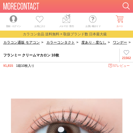
登録・ログイン
お気に入り
メルマガ
・
割引
お買い物ガイド
カート
カラコン全品 送料無料 × 取扱ブランド数 日本最大級
カラコン通販 モアコン
>
カラーコンタクト
>
度あり・度なし
>
ワンデー
>
フランミー クリームマカロン 10枚
21562
¥1,815
1箱10枚入り
57レビュー