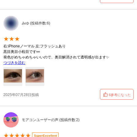
みゆ (投稿件数:6)
★★★
右:iPhoneノーマル 左:フラッシュあり
黒目奥目小粒目です👀
発色がめちゃめちゃいいので、奥目解消されて透明感が出ます✨️
つづきを読む
2025年07月28日投稿
6参考になった
モアコンユーザーの声 (投稿件数:2)
★★★★★
SuperExcellent