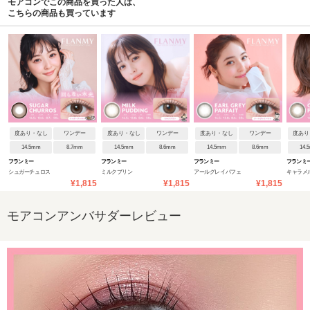
モアコンでこの商品を買った人は、
こちらの商品も買っています
度あり・なし
ワンデー
度あり・なし
ワンデー
度あり・なし
ワンデー
度あり
14.5mm
8.7mm
14.5mm
8.6mm
14.5mm
8.6mm
14.
フランミー
フランミー
フランミー
フランミ
シュガーチュロス
ミルクプリン
アールグレイパフェ
キャラメ
¥1,815
¥1,815
¥1,815
モアコンアンバサダーレビュー