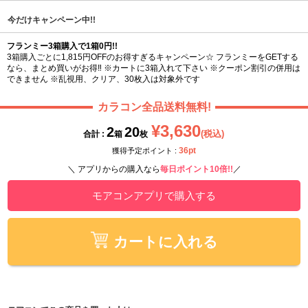
今だけキャンペーン中!!
フランミー3箱購入で1箱0円!!
3箱購入ごとに1,815円OFFのお得すぎるキャンペーン☆ フランミーをGETする
なら、まとめ買いがお得‼ ※カートに3箱入れて下さい ※クーポン割引の併用は
できません ※乱視用、クリア、30枚入は対象外です
カラコン全品送料無料!
¥3,630
2
20
(税込)
合計 :
箱
枚
36pt
獲得予定ポイント :
＼ アプリからの購入なら
毎日ポイント10倍!!
／
モアコンアプリで購入する
カートに入れる