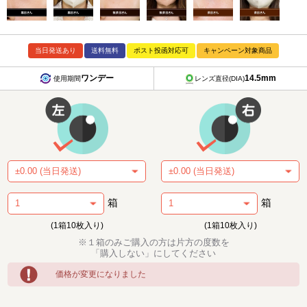
当日発送あり
送料無料
ポスト投函対応可
キャンペーン対象商品
ワンデー
14.5mm
使用期間
レンズ直径(DIA)
箱
箱
(1箱10枚入り)
(1箱10枚入り)
※１箱のみご購入の方は片方の度数を
「購入しない」にしてください
価格が変更になりました