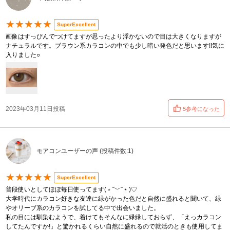
★★★★★
SuperExcellent
画像はすっぴんでつけてますが思ったより浮かないので目は大きくなりますが
ナチュラルです。ブラウン系カラコンの中でも少し暗い発色だと思います!!気に
入りました○
2023年03月11日投稿
5参考になった
モアコンユーザーの声 (投稿件数:1)
★★★★★
SuperExcellent
普段使いとしてほぼ毎日使ってます(﹡ˆ﹀ˆ﹡)♡
大学時代にカラコン好きな友達に緑がかった色だと自然に盛れると聞いて、緑
やオリーブ系のカラコンを試してる中で出会いました。
私の目には馴染むようで、着けてもそんなに緑緑しておらず、「えっカラコン
してたんですか!」と驚かれるくらい自然に盛れるので就活のときも使用してま