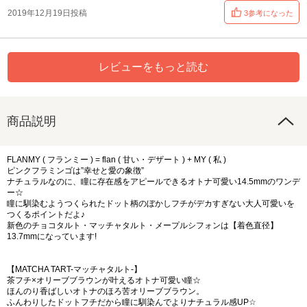
2019年12月19日投稿
3参考になった
レビューをもっと読む
商品説明
FLANMY ( フランミー ) = flan ( 甘い・デザート ) + MY ( 私 )
ピンクフラミンゴは”幸せと愛の象徴”
ナチュラルなのに、瞳に存在感をアピールできるオトナ可愛い14.5mmのワンデ
ー☆
瞳に馴染むようつくられたドット柄のぼかしフチがデカすぎない大人可愛いを
つくるポイントだよ♪
新色のチョコタルト・マッチャタルト・メープルシフォンは【着色直径】
13.7mmになっています!
【MATCHA TART-マッチャタルト-】
茶フチ×オリーブブラウンが叶えるオトナ可愛い瞳☆
ほんのり香ばしいオトナのほろ苦オリーブブラウン。
ふんわりしたドットフチだから瞳に馴染んでよりナチュラル感UP☆