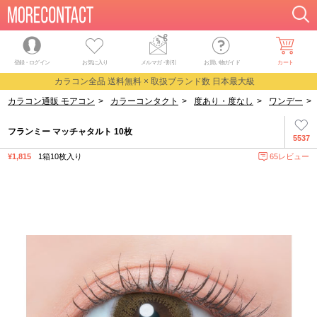
登録・ログイン
お気に入り
メルマガ
・
割引
お買い物ガイド
カート
カラコン全品 送料無料 × 取扱ブランド数 日本最大級
カラコン通販 モアコン
>
カラーコンタクト
>
度あり・度なし
>
ワンデー
>
フランミー マッチャタルト 10枚
5537
¥1,815
1箱10枚入り
65レビュー