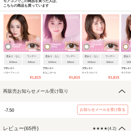
モアコンでこの商品を買った人は、
こちらの商品も買っています
度あり・なし
ワンデー
度あり・なし
ワンデー
度あり・なし
ワンデー
度あり
14.5mm
8.6mm
14.5mm
8.6mm
14.5mm
8.6mm
14.
フランミー
フランミー
フランミー
フランミ
バターファッジ
きなこロール
キャラメルパイ
サクラロ
¥1,815
¥1,815
¥1,815
再販売お知らせメール受け取り
お知らせメールを受け取る
-7.50
レビュー(65件)
★★★★(4.2)