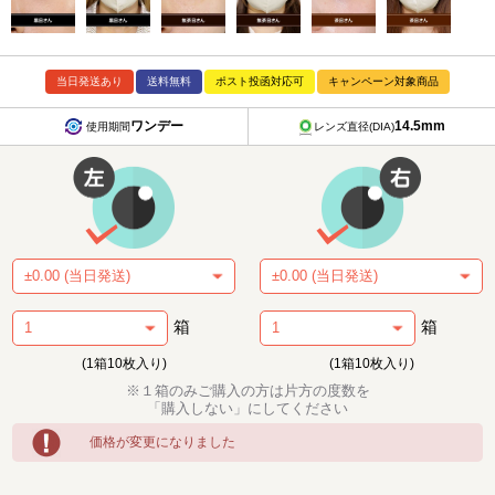
当日発送あり
送料無料
ポスト投函対応可
キャンペーン対象商品
ワンデー
14.5mm
使用期間
レンズ直径(DIA)
箱
箱
(1箱10枚入り)
(1箱10枚入り)
※１箱のみご購入の方は片方の度数を
「購入しない」にしてください
価格が変更になりました