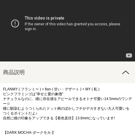
商品説明
FLANMY ( フランミー ) = flan ( 甘い・デザート ) + MY ( 私 )
ピンクフラミンゴは”幸せと愛の象徴”
ナチュラルなのに、瞳に存在感をアピールできるオトナ可愛い14.5mmのワンデ
ー☆
瞳に馴染むようつくられたドット柄のぼかしフチがデカすぎない大人可愛いを
つくるポイントだよ♪
自然に瞳の印象をアップできる【着色直径】13.8mmになっています!
【DARK MOCHA-ダークモカ-】