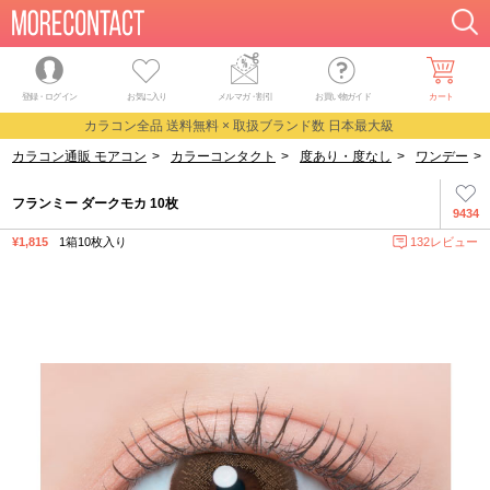
登録・ログイン
お気に入り
メルマガ
・
割引
お買い物ガイド
カート
カラコン全品 送料無料 × 取扱ブランド数 日本最大級
カラコン通販 モアコン
>
カラーコンタクト
>
度あり・度なし
>
ワンデー
>
フランミー ダークモカ 10枚
9434
¥1,815
1箱10枚入り
132レビュー