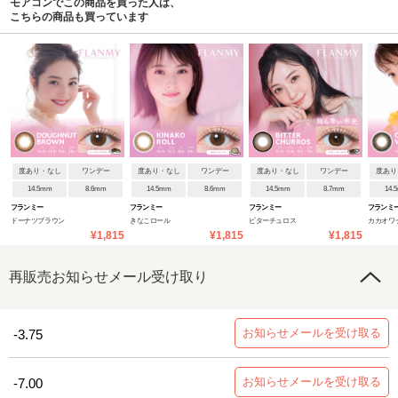
モアコンでこの商品を買った人は、
こちらの商品も買っています
度あり・なし
ワンデー
度あり・なし
ワンデー
度あり・なし
ワンデー
度あり
14.5mm
8.6mm
14.5mm
8.6mm
14.5mm
8.7mm
14.
フランミー
フランミー
フランミー
フランミ
ドーナツブラウン
きなこロール
ビターチュロス
カカオワ
¥1,815
¥1,815
¥1,815
再販売お知らせメール受け取り
お知らせメールを受け取る
-3.75
お知らせメールを受け取る
-7.00