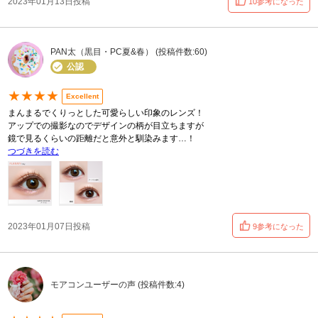
2023年01月13日投稿
10参考になった
PAN太（黒目・PC夏&春） (投稿件数:60)
公認
★★★★
Excellent
まんまるでくりっとした可愛らしい印象のレンズ！
アップでの撮影なのでデザインの柄が目立ちますが
鏡で見るくらいの距離だと意外と馴染みます…！
つづきを読む
2023年01月07日投稿
9参考になった
モアコンユーザーの声 (投稿件数:4)