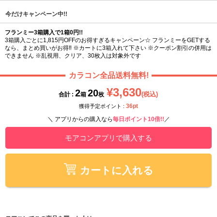
今だけキャンペーン中!!
フランミー3箱購入で1箱0円!!
3箱購入ごとに1,815円OFFのお得すぎるキャンペーン☆ フランミーをGETする
なら、まとめ買いがお得‼ ※カートに3箱入れて下さい ※クーポン割引の併用は
できません ※乱視用、クリア、30枚入は対象外です
カラコン全品送料無料!
¥3,630
2
20
(税込)
合計 :
箱
枚
36pt
獲得予定ポイント :
＼ アプリからの購入なら
毎日ポイント10倍!!
／
モアコンアプリで購入する
カートに入れる