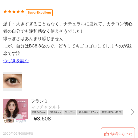
★★★★★
SuperExcellent
派手・大きすぎることもなく、ナチュラルに盛れて、カラコン初心
者の自分でも違和感なく使えそうでした!
緑っぽさはあんまり感じません
…が、自分はBC8.8なので、どうしてもゴロゴロしてしまうのが残
念です泣
つづきを読む
フランミー
マッチャタルト
DIA 14.5mm
BC 8.6mm
ワンデー
着色直径 13.7mm
度数 -3.25~ -10.00
¥3,608
2020年06月08日投稿
4参考になった