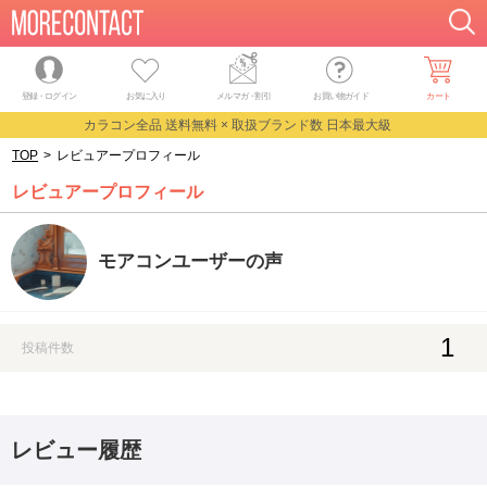
登録・ログイン
お気に入り
メルマガ
・
割引
お買い物ガイド
カート
カラコン全品 送料無料 × 取扱ブランド数 日本最大級
TOP
>
レビュアープロフィール
レビュアープロフィール
モアコンユーザーの声
1
投稿件数
レビュー履歴