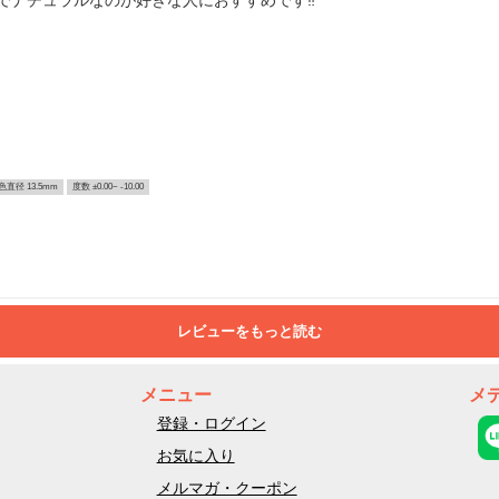
でナチュラルなのが好きな人におすすめです‼️
色直径 13.5mm
度数 ±0.00~ -10.00
レビューをもっと読む
メニュー
メ
登録・ログイン
お気に入り
メルマガ・クーポン