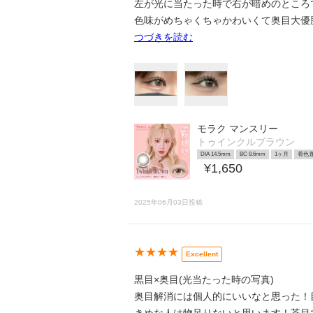
左が光に当たった時で右が暗めのところ
色味がめちゃくちゃかわいくて奥目大優
つづきを読む
モラク マンスリー
トゥインクルブラウン
DIA 14.5mm
BC 8.6mm
1ヶ月
着色直
¥1,650
2025年06月03日投稿
★★★★
Excellent
黒目×奥目(光当たった時の写真)
奥目解消には個人的にいいなと思った！