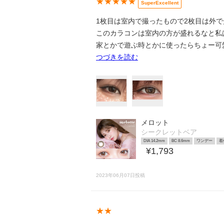
★★★★★
SuperExcellent
1枚目は室内で撮ったもので2枚目は外で
このカラコンは室内の方が盛れるなと私は
家とかで遊ぶ時とかに使ったらちょー可愛いと
つづきを読む
メロット
シークレットベア
DIA 14.2mm
BC 8.6mm
ワンデー
着
¥1,793
2023年06月07日投稿
★★