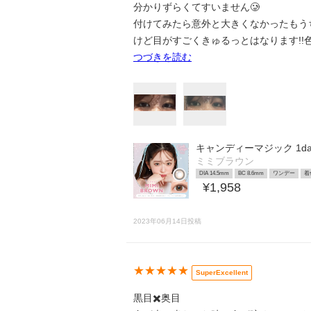
分かりずらくてすいません🥲
付けてみたら意外と大きくなかったもう
けど目がすごくきゅるっとはなります!!色
つづきを読む
キャンディーマジック 1day
ミミブラウン
DIA 14.5mm
BC 8.6mm
ワンデー
着
¥1,958
2023年06月14日投稿
★★★★★
SuperExcellent
黒目✖️奥目