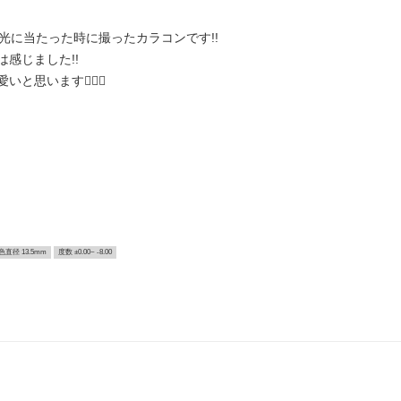
光に当たった時に撮ったカラコンです!!
感じました!!
思います👍🏻💞
色直径 13.5mm
度数 ±0.00~ -8.00