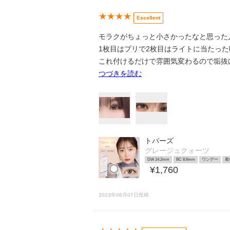
★★★★
Excellent
モラクがちょっと小さかったなと思った人
1枚目はプリで2枚目はライトに当たっ
これ付けるだけで雰囲気変わるので垢抜け
つづきを読む
トパーズ
グレージュクォーツ
DIA 14.2mm
BC 8.6mm
ワンデー
着
¥1,760
2023年06月07日投稿