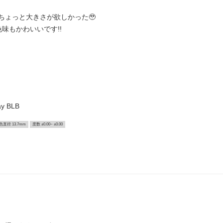
ちょっと大きさが欲しかった🥹
味もかわいいです!!
 BLB
色直径 13.7mm
度数 ±0.00~ ±0.00