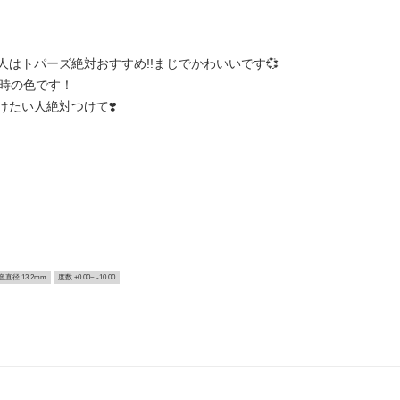
はトパーズ絶対おすすめ!!まじでかわいいです💞
た時の色です！
たい人絶対つけて❣️
色直径 13.2mm
度数 ±0.00~ -10.00