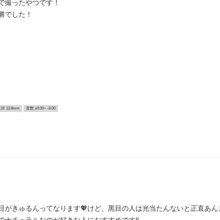
で撮ったやつです！
勝でした！
径 13.8mm
度数 ±0.00~ -8.00
目がきゅるんってなります💖けど、黒目の人は光当たんないと正直あん