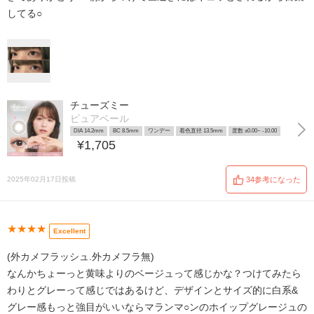
してる○
チューズミー
ピュアベール
DIA 14.2mm
BC 8.5mm
ワンデー
着色直径 13.5mm
度数 ±0.00~ -10.00
¥1,705
2025年02月17日投稿
34参考になった
★★★★
Excellent
(外カメフラッシュ.外カメフラ無)
なんかちょーっと黄味よりのベージュって感じかな？つけてみたら
わりとグレーって感じではあるけど、デザインとサイズ的に白系&
グレー感もっと強目がいいならマランマ○ンのホイップグレージュの