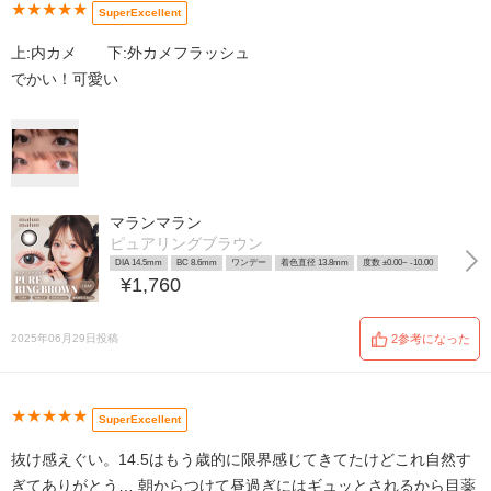
★★★★★
SuperExcellent
上:内カメ 下:外カメフラッシュ
でかい！可愛い
マランマラン
ピュアリングブラウン
DIA 14.5mm
BC 8.6mm
ワンデー
着色直径 13.8mm
度数 ±0.00~ -10.00
¥1,760
2025年06月29日投稿
2参考になった
★★★★★
SuperExcellent
抜け感えぐい。14.5はもう歳的に限界感じてきてたけどこれ自然す
ぎてありがとう… 朝からつけて昼過ぎにはギュッとされるから目薬