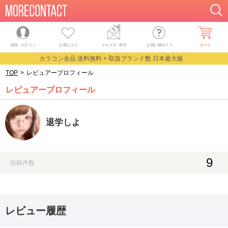
登録・ログイン
お気に入り
メルマガ
・
割引
お買い物ガイド
カート
カラコン全品 送料無料 × 取扱ブランド数 日本最大級
TOP
>
レビュアープロフィール
レビュアープロフィール
退学しよ
9
投稿件数
レビュー履歴