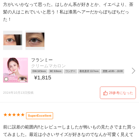
方がいいかなって思った。はしかん系が好きとか、イエベより、茶
髪の人はこれでいいと思う！私は漆黒ヘアーだからぼちぼちだっ
た！
フランミー
クリームマカロン
DIA 14.5mm
BC 8.6mm
ワンデー
着色直径 13.7mm
度数 ±0.00~ -10.00
¥1,815
2024年10月13日投稿
28参考になった
★★★★★
SuperExcellent
前に誤差の範囲内‼️とレビューしましたが怖いもの見たさでまた買っ
てみました。最近は小さいサイズが好きなのでなんか可愛く見えて