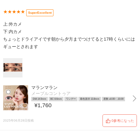
★★★★★
SuperExcellent
上:外カメ
下:内カメ
ちょっとドライアイです朝から夕方までつけてると17時くらいには
ギューとされます
マランマラン
メープルコントゥア
DIA 14.5mm
BC 8.6mm
ワンデー
着色直径 13.8mm
度数 ±0.00~ -10.00
¥1,760
2025年06月28日投稿
0参考になった