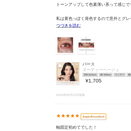
トーンアップして色素薄い系って感じで
私は黄色っぽく発色するので意外とグレ
つづきを読む
パース
ヌーディーベージュ
DIA 14.2mm
BC 8.6mm
ワンデー
着
¥1,705
2024年06月22日投稿
★★★★★
SuperExcellent
軸固定初めてでした！