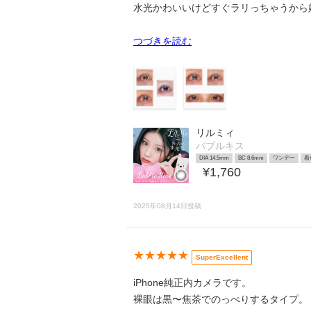
水光かわいいけどすぐラリっちゃうから
つづきを読む
リルミィ
バブルキス
DIA 14.5mm
BC 8.6mm
ワンデー
着
¥1,760
2025年08月14日投稿
★★★★★
SuperExcellent
iPhone純正内カメラです。
裸眼は黒〜焦茶でのっぺりするタイプ。