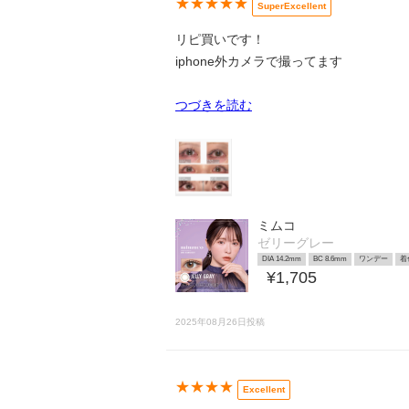
★★★★★
SuperExcellent
リピ買いです！
iphone外カメラで撮ってます
つづきを読む
ミムコ
ゼリーグレー
DIA 14.2mm
BC 8.6mm
ワンデー
着
¥1,705
2025年08月26日投稿
★★★★
Excellent