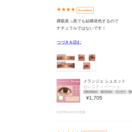
★★★★
Excellent
裸眼真っ黒でも結構発色するので
ナチュラルではないです！
つづきを読む
メランジェ シュエット
セレニティベージュ
DIA 14.5mm
BC 8.7mm
ワンデー
着
¥1,705
2025年01月15日投稿