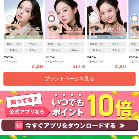
度あり・なし
ワンデー
度あり・なし
ワンデー
度あり・なし
ワンデー
度あり
14.1mm
8.6mm
14.1mm
8.6mm
14.1mm
8.6mm
14.
クルーム
クルーム
クルーム
クルーム
ペアーミルク
ベイビーキャット
スモークグレー
マカダミ
¥1,848
¥1,848
¥1,848
ブランドページを見る