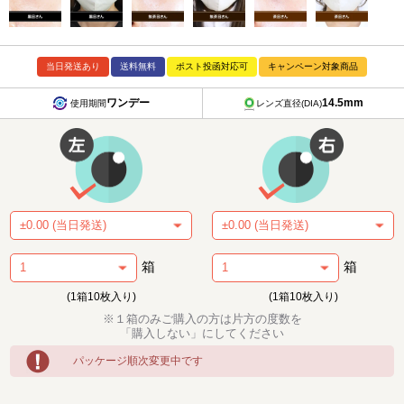
当日発送あり
送料無料
ポスト投函対応可
キャンペーン対象商品
ワンデー
14.5mm
使用期間
レンズ直径(DIA)
箱
箱
(1箱10枚入り)
(1箱10枚入り)
※１箱のみご購入の方は片方の度数を
「購入しない」にしてください
パッケージ順次変更中です