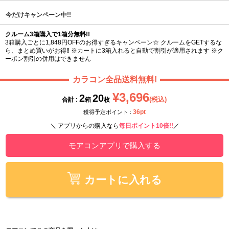
今だけキャンペーン中!!
クルーム3箱購入で1箱分無料!!
3箱購入ごとに1,848円OFFのお得すぎるキャンペーン☆ クルームをGETするな
ら、まとめ買いがお得‼ ※カートに3箱入れると自動で割引が適用されます ※ク
ーポン割引の併用はできません
カラコン全品送料無料!
¥3,696
2
20
(税込)
合計 :
箱
枚
36pt
獲得予定ポイント :
＼ アプリからの購入なら
毎日ポイント10倍!!
／
モアコンアプリで購入する
カートに入れる