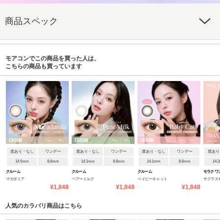
商品スペック
モアコンでこの商品を買った人は、
こちらの商品も買っています
度あり・なし
ワンデー
度あり・なし
ワンデー
度あり・なし
ワンデー
度あり
14.5mm
8.6mm
14.1mm
8.6mm
14.1mm
8.6mm
14.
クルーム
クルーム
クルーム
モラク ワ
マカダミア
ペアーミルク
ベイビーキャット
サクラス
¥1,848
¥1,848
¥1,848
人気のカラバリ商品はこちら