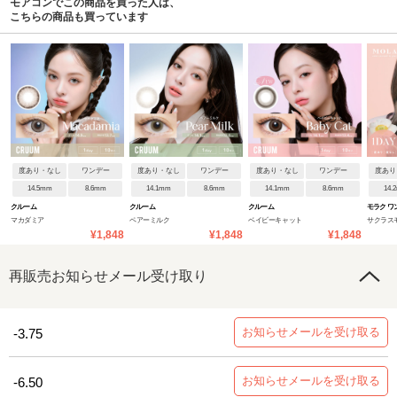
モアコンでこの商品を買った人は、
こちらの商品も買っています
度あり・なし
ワンデー
度あり・なし
ワンデー
度あり・なし
ワンデー
度あり
14.5mm
8.6mm
14.1mm
8.6mm
14.1mm
8.6mm
14.
クルーム
クルーム
クルーム
モラク ワ
マカダミア
ペアーミルク
ベイビーキャット
サクラス
¥1,848
¥1,848
¥1,848
再販売お知らせメール受け取り
お知らせメールを受け取る
-3.75
お知らせメールを受け取る
-6.50