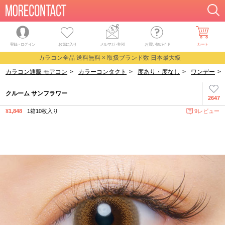
登録・ログイン
お気に入り
メルマガ
・
割引
お買い物ガイド
カート
カラコン全品 送料無料 × 取扱ブランド数 日本最大級
カラコン通販 モアコン
>
カラーコンタクト
>
度あり・度なし
>
ワンデー
>
クルーム サンフラワー
2647
¥1,848
1箱10枚入り
9レビュー