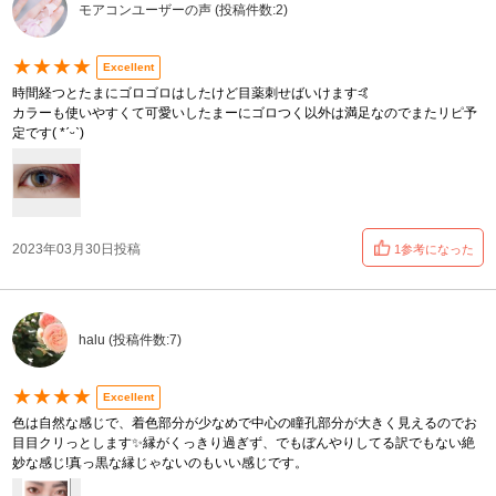
モアコンユーザーの声 (投稿件数:2)
★★★★
Excellent
時間経つとたまにゴロゴロはしたけど目薬刺せばいけます🤙
カラーも使いやすくて可愛いしたまーにゴロつく以外は満足なのでまたリピ予
定です( *ˊᵕˋ)
2023年03月30日投稿
1参考になった
halu (投稿件数:7)
★★★★
Excellent
色は自然な感じで、着色部分が少なめで中心の瞳孔部分が大きく見えるのでお
目目クリっとします✨縁がくっきり過ぎず、でもぼんやりしてる訳でもない絶
妙な感じ!真っ黒な縁じゃないのもいい感じです。