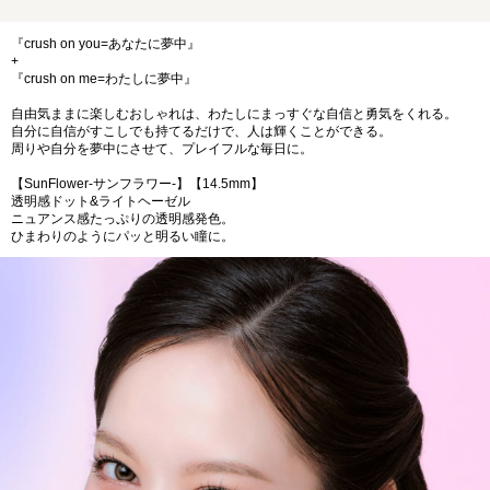
『crush on you=あなたに夢中』
+
『crush on me=わたしに夢中』
自由気ままに楽しむおしゃれは、わたしにまっすぐな自信と勇気をくれる。
自分に自信がすこしでも持てるだけで、人は輝くことができる。
周りや自分を夢中にさせて、プレイフルな毎日に。
【SunFlower-サンフラワー-】【14.5mm】
透明感ドット&ライトヘーゼル
ニュアンス感たっぷりの透明感発色。
ひまわりのようにパッと明るい瞳に。