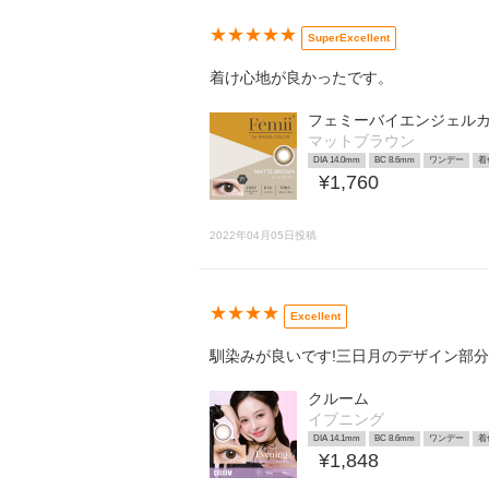
★★★★★
SuperExcellent
着け心地が良かったです。
フェミーバイエンジェル
マットブラウン
DIA 14.0mm
BC 8.6mm
ワンデー
着
¥1,760
2022年04月05日投稿
★★★★
Excellent
馴染みが良いです!三日月のデザイン部
クルーム
イブニング
DIA 14.1mm
BC 8.6mm
ワンデー
着
¥1,848