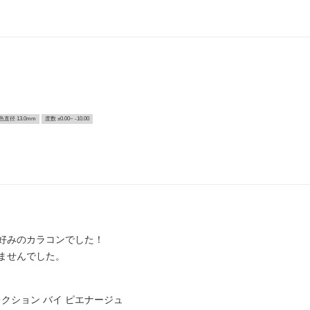
色直径 13.0mm
度数 ±0.00~ -10.00
好みのカラコンでした！
ませんでした。
クション バイ ピエナージュ