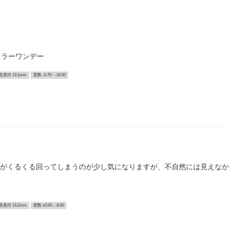
カラーワンデー
色直径 13.1mm
度数 -0.75~ -10.00
分がくるくる回ってしまうのが少し気になりますが、不自然には見えな
色直径 13.2mm
度数 ±0.00~ -8.00