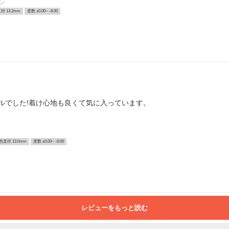
ン
径 13.2mm
度数 ±0.00~ -8.00
ルでした!着け心地も良くて気に入っています。
色直径 13.0mm
度数 ±0.00~ -8.00
レビューをもっと読む