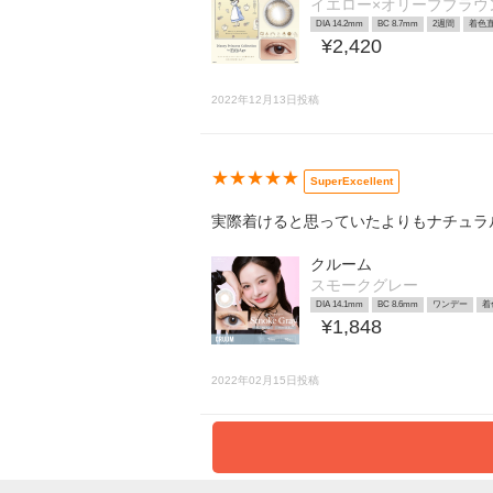
イエロー×オリーブブラウ
DIA 14.2mm
BC 8.7mm
2週間
着色直
¥2,420
2022年12月13日投稿
★★★★★
SuperExcellent
実際着けると思っていたよりもナチュラ
クルーム
スモークグレー
DIA 14.1mm
BC 8.6mm
ワンデー
着
¥1,848
2022年02月15日投稿