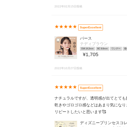
2022年02月15日投稿
★★★★★
SuperExcellent
パース
テディブラウン
DIA 14.2mm
BC 8.6mm
ワンデー
着
¥1,705
2022年10月27日投稿
★★★★★
SuperExcellent
ナチュラルですが、透明感が出てとても
乾きやゴロゴロ感などはあまり気になり
リピートしたいと思います🥰
ディズニープリンセスコレ