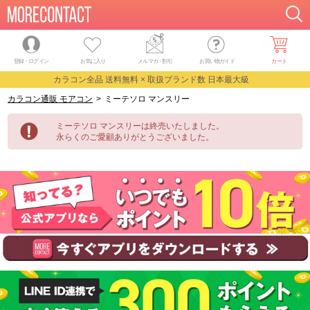
登録・ログイン
お気に入り
メルマガ
・
割引
お買い物ガイド
カート
カラコン全品 送料無料 × 取扱ブランド数 日本最大級
カラコン通販 モアコン
>
ミーテソロ マンスリー
ミーテソロ マンスリーは終売いたしました。
永らくのご愛顧ありがとうございました。