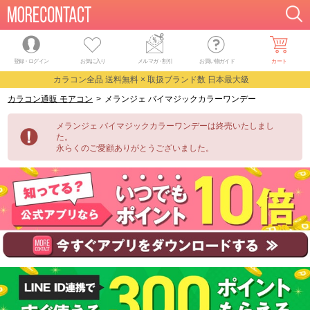
登録・ログイン
お気に入り
メルマガ
・
割引
お買い物ガイド
カート
カラコン全品 送料無料 × 取扱ブランド数 日本最大級
カラコン通販 モアコン
>
メランジェ バイマジックカラーワンデー
メランジェ バイマジックカラーワンデーは終売いたしまし
た。
永らくのご愛顧ありがとうございました。