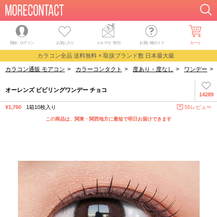
登録・ログイン
お気に入り
メルマガ
・
割引
お買い物ガイド
カート
カラコン全品 送料無料 × 取扱ブランド数 日本最大級
カラコン通販 モアコン
>
カラーコンタクト
>
度あり・度なし
>
ワンデー
>
オーレンズ ビビリングワンデー チョコ
14289
¥1,760
1箱10枚入り
55レビュー
この商品は、関東・関西地方に最短で明日お届けできます