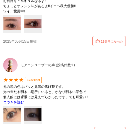
お目目ギュルギュルなるよ‼️
ちょっとオレンジ味があるよ‼️イエベ秋大優勝‼️
ワイ、愛用中‼️
2025年05月15日投稿
12参考になった
モアコンユーザーの声 (投稿件数:1)
★★★★
Excellent
元の瞳の色はパッと見黒の焦げ茶です。
光の当たる明るい場所にいると、かなり明るい茶色で
個人的には裸眼には見えづらかったです。でも可愛い！
つづきを読む