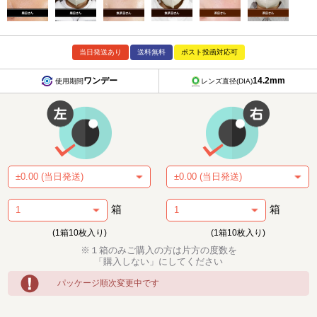
当日発送あり
送料無料
ポスト投函対応可
ワンデー
14.2mm
使用期間
レンズ直径(DIA)
箱
箱
(1箱10枚入り)
(1箱10枚入り)
※１箱のみご購入の方は片方の度数を
「購入しない」にしてください
パッケージ順次変更中です