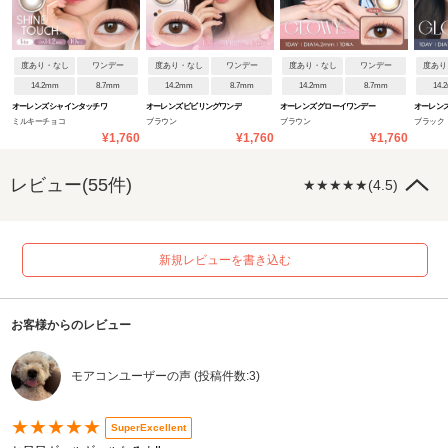
度あり・なし
ワンデー
度あり・なし
ワンデー
度あり・なし
ワンデー
度あり
14.2mm
8.7mm
14.2mm
8.7mm
14.2mm
8.7mm
14.
オーレンズ シャインタッチワ
オーレンズ ビビリングワンデ
オーレンズ グローイワンデー
オーレンズ
ミルキーチョコ
ブラウン
ブラウン
ブラック
ンデー
ー
¥1,760
¥1,760
¥1,760
レビュー(55件)
★★★★★(4.5)
新規レビューを書き込む
お客様からのレビュー
モアコンユーザーの声 (投稿件数:3)
★★★★★
SuperExcellent