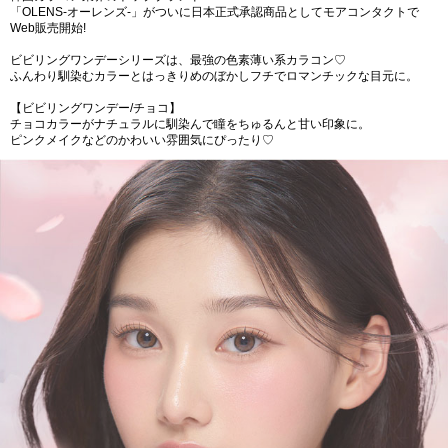
「OLENS-オーレンズ-」がついに日本正式承認商品としてモアコンタクトで
Web販売開始!
ビビリングワンデーシリーズは、最強の色素薄い系カラコン♡
ふんわり馴染むカラーとはっきりめのぼかしフチでロマンチックな目元に。
【ビビリングワンデー/チョコ】
チョコカラーがナチュラルに馴染んで瞳をちゅるんと甘い印象に。
ピンクメイクなどのかわいい雰囲気にぴったり♡