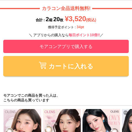
カラコン全品送料無料!
¥3,520
2
20
(税込)
合計 :
箱
枚
34pt
獲得予定ポイント :
＼ アプリからの購入なら
毎日ポイント10倍!!
／
モアコンアプリで購入する
カートに入れる
モアコンでこの商品を買った人は、
こちらの商品も買っています