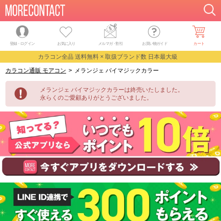
登録・ログイン
お気に入り
メルマガ
・
割引
お買い物ガイド
カート
カラコン全品 送料無料 × 取扱ブランド数 日本最大級
カラコン通販 モアコン
>
メランジェ バイマジックカラー
メランジェ バイマジックカラーは終売いたしました。
永らくのご愛顧ありがとうございました。