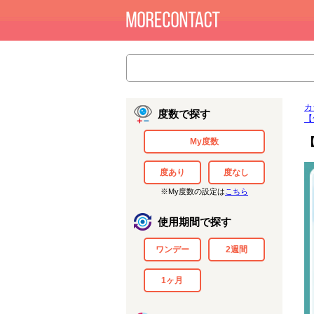
カ
度数で探す
【
My度数
度あり
度なし
※My度数の設定は
こちら
使用期間で探す
ワンデー
2週間
1ヶ月