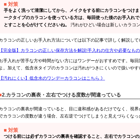
対策
手をよく洗って清潔にしてから、メイクをする前にカラコンをつけま
ークタイプのカラコンを使っている方は、毎回使った後のお手入れで
とすことを心がけてくださいね。
汚れがひどい場合は新しいカラコ
カラコンの正しいお手入れ方法については以下の記事で詳しく解説して
【完全版】カラコンの正しい保存方法を解説!手入れの仕方や必要なもの
お手入れが苦手な方や時間がない方にはワンデーがおすすめです。毎回
よ。加えて、低含水タイプのカラコンは汚れがつきにくいので扱いやす
【汚れにくい】低含水のワンデーカラコンはこちら 》
2.カラコンの裏表・左右でつける度数が間違っている
カラコンの裏表が間違っていると、目に違和感があるだけでなく、視界
でカラコンの度数が違う場合、左右逆でつけてしまうと見えづらくなっ
対策
つける前には必ずカラコンの裏表を確認すること、左右でカラコンの