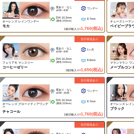
度あり・なし
ワンデー
±0.00~-8.00
DIA 14.2mm
8.7mm
(着色 13.5mm)
オーレンズ レインワンデー
チューズミーマン
モカ
ベイビーブラ
1,760
(税込)
1箱10枚入り
¥
当日発送あり
度あり・なし
1ヶ月
±0.00~-8.00
DIA 14.2mm
8.6mm
(着色 13.0mm)
フェリアモ マンスリー
マランマラン ワ
コーヒーゼリー
メープルコン
1,650
(税込)
1箱2枚入り
¥
当日発送あり
度あり・なし
ワンデー
±0.00~-10.00
DIA 14.2mm
8.7mm
(着色 13.3mm)
オーレンズ グローイティアワンデ
オーレンズ レイ
ー
ブラック
チャコール
1,760
(税込)
1箱10枚入り
¥
当日発送あり