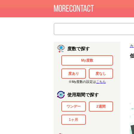
カ
度数で探す
低
My度数
度あり
度なし
※My度数の設定は
こちら
使用期間で探す
ワンデー
2週間
1ヶ月