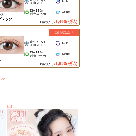
度あり・なし
1ヶ月
±0.00~-8.00
DIA 14.5mm
8.6mm
(着色 13.7mm)
ンス
プレッソ
1,496
(税込)
1箱2枚入り
¥
当日発送あり
度あり・なし
1ヶ月
±0.00~-8.00
DIA 14.2mm
8.6mm
(着色 13.6mm)
ー
ー
1,650
(税込)
1箱2枚入り
¥
 >>
3
位