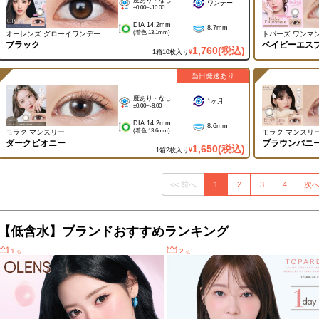
度あり・なし
ワンデー
±0.00~-10.00
DIA 14.2mm
8.7mm
(着色 13.1mm)
オーレンズ グローイワンデー
トパーズ ワンマ
ブラック
ベイビーエス
1,760
(税込)
1箱10枚入り
¥
当日発送あり
度あり・なし
1ヶ月
±0.00~-8.00
DIA 14.2mm
8.6mm
(着色 13.6mm)
モラク マンスリー
モラク マンスリ
ダークピオニー
ブラウンバニ
1,650
(税込)
1箱2枚入り
¥
<< 前へ
1
2
3
4
次へ
【低含水】ブランドおすすめランキング
1
2
位
位