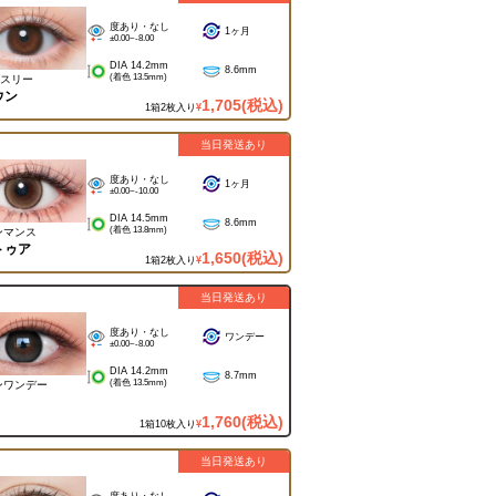
度あり・なし
1ヶ月
±0.00~-8.00
DIA 14.2mm
8.6mm
(着色 13.5mm)
スリー
ウン
1,705
(税込)
1箱2枚入り
¥
当日発送あり
度あり・なし
1ヶ月
±0.00~-10.00
DIA 14.5mm
8.6mm
(着色 13.8mm)
ンマンス
トゥア
1,650
(税込)
1箱2枚入り
¥
当日発送あり
度あり・なし
ワンデー
±0.00~-8.00
DIA 14.2mm
8.7mm
(着色 13.5mm)
ンワンデー
1,760
(税込)
1箱10枚入り
¥
当日発送あり