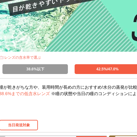
レンズの含水率で選ぶ
38.6%以下
42.5%/47.0%
瞳が乾きがちな方や、装用時間が長めの方におすすめ!水分の蒸発が比
38.6%までの低含水レンズ
※瞳の状態や当日の瞳のコンディションによ
当日発送対象