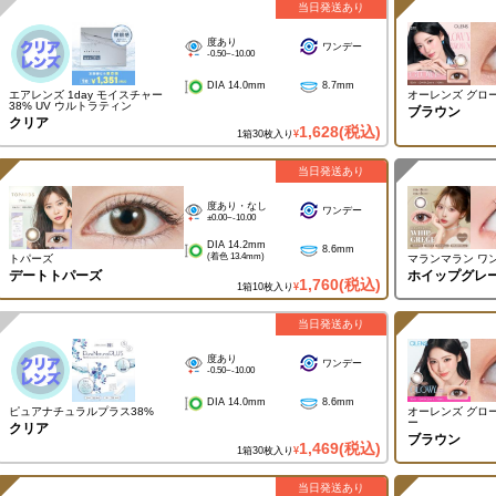
当日発送あり
度あり
ワンデー
-0.50~-10.00
DIA 14.0mm
8.7mm
エアレンズ 1day モイスチャー
オーレンズ グロ
38% UV ウルトラティン
ブラウン
クリア
1,628
(税込)
1箱30枚入り
¥
当日発送あり
度あり・なし
ワンデー
±0.00~-10.00
DIA 14.2mm
8.6mm
(着色 13.4mm)
トパーズ
マランマラン ワ
デートトパーズ
ホイップグレ
1,760
(税込)
1箱10枚入り
¥
当日発送あり
度あり
ワンデー
-0.50~-10.00
DIA 14.0mm
8.6mm
ピュアナチュラルプラス38%
オーレンズ グロ
ー
クリア
ブラウン
1,469
(税込)
1箱30枚入り
¥
当日発送あり