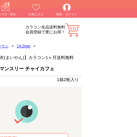
ルマガ・割引
お気に入り
登録・ログイン
カラコン全品送料無料
会員登録で更にお得！
ラウン
>
14.2mm
>
)白石麻衣(まいやん)】カラコン1ヶ月送料無料
 マンスリー チャイカフェ
1箱2枚入り