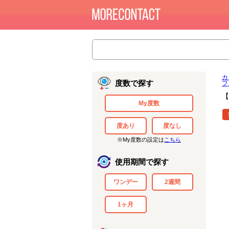
カ
度数で探す
フ
【
My度数
度あり
度なし
※My度数の設定は
こちら
使用期間で探す
ワンデー
2週間
1ヶ月