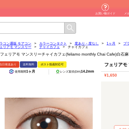
お買い物ガイド
メ
ラコン通販 モアコン
>
カラーコンタクト
>
度あり・度なし
>
1ヶ月
>
ブ
ェリアモ マンスリー
>
チャイカフェ
>
チャイカフェ
フェリアモ マンスリーチャイカフェ(feliamo monthly Chai Cafe
フェリアモ
当日発送あり
送料無料
ポスト投函対応可
1ヶ月
14.2mm
使用期間
レンズ直径(DIA)
¥1,650