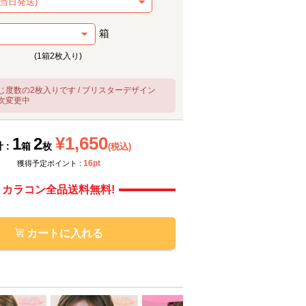
箱
(1箱2枚入り)
じ度数の2枚入りです / ブリスターデザイン
次変更中
メーカー提供画像
メーカ
¥1,650
1
2
 :
箱
枚
(税込)
16pt
獲得予定ポイント :
カラコン全品送料無料!
カートに入れる