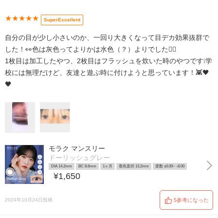
★★★★★
SuperExcellent
自分の目が少し小さいのか、一回り大きくなって目デカ効果抜群で
した！👀色は灰色ってよりかは水色（？）よりでした👍🏻
1枚目は加工したやつ、2枚目はフラッシュを炊いた時のやつです❕学
校には無理だけど、友達と遊ぶ時に付けようと思っています！👾🖤
🖤
モラク マンスリー
ドーリッシュグレー
DIA 14.2mm
BC 8.6mm
1ヶ月
着色直径 13.2mm
度数 ±0.00~ -8.00
¥1,650
2024年10月24日投稿
5参考になった