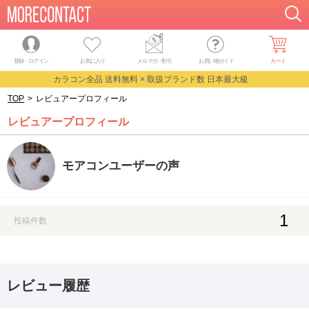
登録・ログイン
お気に入り
メルマガ
・
割引
お買い物ガイド
カート
カラコン全品 送料無料 × 取扱ブランド数 日本最大級
TOP
>
レビュアープロフィール
レビュアープロフィール
モアコンユーザーの声
1
投稿件数
レビュー履歴