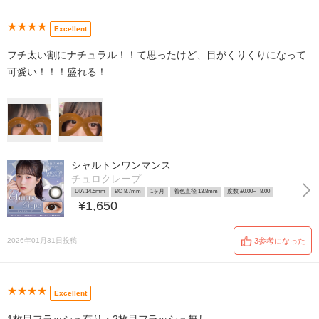
★★★★
Excellent
フチ太い割にナチュラル！！て思ったけど、目がくりくりになって
可愛い！！！盛れる！
シャルトンワンマンス
チュロクレープ
DIA 14.5mm
BC 8.7mm
1ヶ月
着色直径 13.8mm
度数 ±0.00~ -8.00
¥1,650
2026年01月31日投稿
3参考になった
★★★★
Excellent