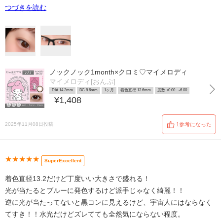
つづきを読む
ノックノック1month×クロミ♡マイメロディ
マイメロディ[おんぷ]
DIA 14.2mm
BC 8.6mm
1ヶ月
着色直径 13.6mm
度数 ±0.00~ -6.00
¥1,408
2025年11月08日投稿
1参考になった
★★★★★
SuperExcellent
着色直径13.2だけど丁度いい大きさで盛れる！
光が当たるとブルーに発色するけど派手じゃなく綺麗！！
逆に光が当たってないと黒コンに見えるけど、宇宙人にはならなく
てすき！！水光だけどズレてても全然気にならない程度。