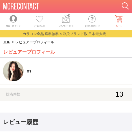
登録・ログイン
お気に入り
メルマガ
・
割引
お買い物ガイド
カート
カラコン全品 送料無料 × 取扱ブランド数 日本最大級
TOP
>
レビュアープロフィール
レビュアープロフィール
m
13
投稿件数
レビュー履歴