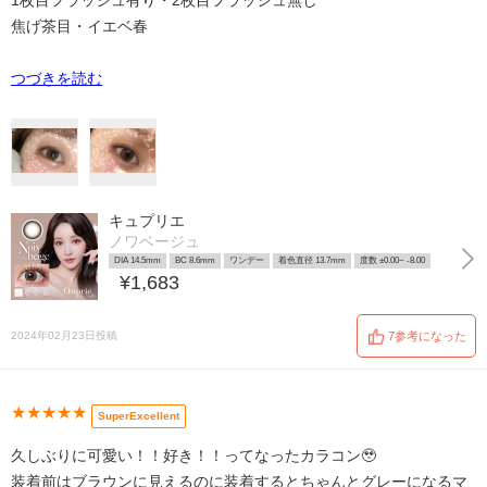
1枚目フラッシュ有り・2枚目フラッシュ無し
焦げ茶目・イエベ春
つづきを読む
キュプリエ
ノワベージュ
DIA 14.5mm
BC 8.6mm
ワンデー
着色直径 13.7mm
度数 ±0.00~ -8.00
¥1,683
2024年02月23日投稿
7参考になった
★★★★★
SuperExcellent
久しぶりに可愛い！！好き！！ってなったカラコン🥹
装着前はブラウンに見えるのに装着するとちゃんとグレーになるマ