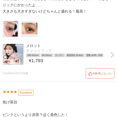
ジックにかかったよ……
大きさも大きすぎないけどちゃんと盛れる！最高！
メロット
キャットリング
DIA 14.2mm
BC 8.6mm
ワンデー
着色直径 13.3mm
度数 ±0.00~ -8.00
¥1,793
2024年03月02日投稿
6参考になった
★★★★
Excellent
焦げ茶目
ピンクというより赤茶？ぽく発色した！